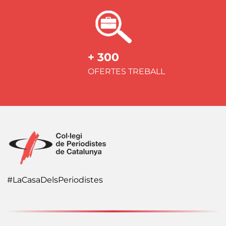
+ 300
OFERTES TREBALL
#LaCasaDelsPeriodistes