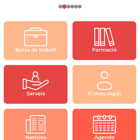
Borsa de treball
Formació
Serveis
El meu espai
Notícies
Agenda