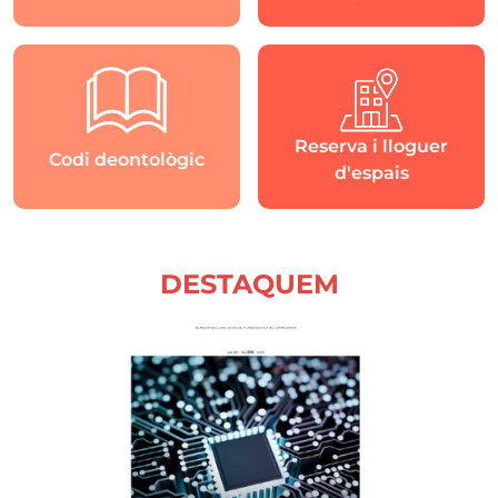
Reserva i lloguer
Codi deontològic
d'espais
DESTAQUEM
Imatge