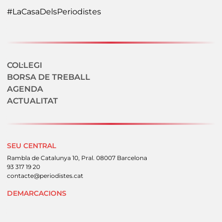
#LaCasaDelsPeriodistes
Navegació secundaria
COL·LEGI
BORSA DE TREBALL
AGENDA
ACTUALITAT
SEU CENTRAL
Rambla de Catalunya 10, Pral. 08007 Barcelona
93 317 19 20
contacte@periodistes.cat
DEMARCACIONS