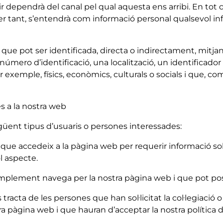
 dependrà del canal pel qual aquesta ens arribi. En tot 
Per tant, s’entendrà com informació personal qualsevol 
 que pot ser identificada, directa o indirectament, mitjan
mero d’identificació, una localització, un identificador
xemple, físics, econòmics, culturals o socials i que, com
es a la nostra web
güent tipus d’usuaris o persones interessades:
 que accedeix a la pàgina web per requerir informació so
ol aspecte.
simplement navega per la nostra pàgina web i que pot po
s tracta de les persones que han sol·licitat la col·legiació 
ra pàgina web i que hauran d’acceptar la nostra política d