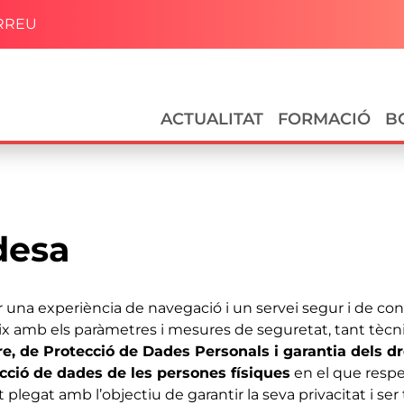
RREU
Navegació principal
ACTUALITAT
FORMACIÓ
B
desa
ir una experiència de navegació i un servei segur i de co
x amb els paràmetres i mesures de seguretat, tant tècni
e, de Protecció de Dades Personals i garantia dels dr
tecció de dades de les persones físiques
en el que respe
ot plegat amb l’objectiu de garantir la seva privacitat i se