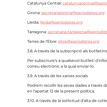
Catalunya Central:
catalunyacentral@perio
Girona:
secretariagirona@periodistes.org
Lleida:
lleida@periodistes.org
Tarragona:
secretaria-tarragona@periodist
Terres de l’Ebre:
ebre@periodistes.org
3.8. A través de la subscripció als butlleti
Per subscriure’s a qualsevol butlletí d'in
correu electrònic a la qual enviar-lo.
3.9. A través de les xarxes socials
Podrem recollir les seves dades a través del
en l'apartat 12 de la present política.
3.10. A través de la sol·licitud d’alta de col·