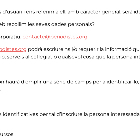
 d’usuari i ens referim a ell, amb caràcter general, serà i
web recollim les seves dades personals?
orporatiu:
contacte@periodistes.org
distes.org
podrà escriure'ns i/o requerir la informació qu
ió, serveis al col·legiat o qualsevol cosa que la persona in
 haurà d’omplir una sèrie de camps per a identificar-lo, 
.
identificatives per tal d’inscriure la persona interessada
cursos