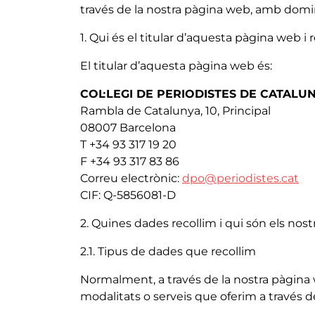
través de la nostra pàgina web, amb dom
1. Qui és el titular d’aquesta pàgina web i
El titular d’aquesta pàgina web és:
COL·LEGI DE PERIODISTES DE CATALU
Rambla de Catalunya, 10, Principal
08007 Barcelona
T +34 93 317 19 20
F +34 93 317 83 86
Correu electrònic:
dpo@periodistes.cat
CIF: Q-5856081-D
2. Quines dades recollim i qui són els nos
2.1. Tipus de dades que recollim
Normalment, a través de la nostra pàgina 
modalitats o serveis que oferim a través d