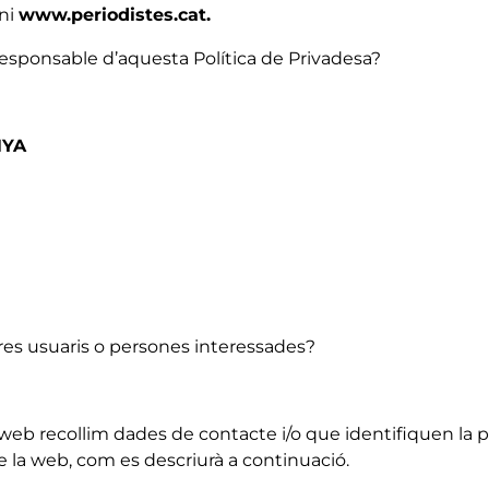
ini
www.periodistes.cat.
 responsable d’aquesta Política de Privadesa?
NYA
tres usuaris o persones interessades?
web recollim dades de contacte i/o que identifiquen la p
e la web, com es descriurà a continuació.