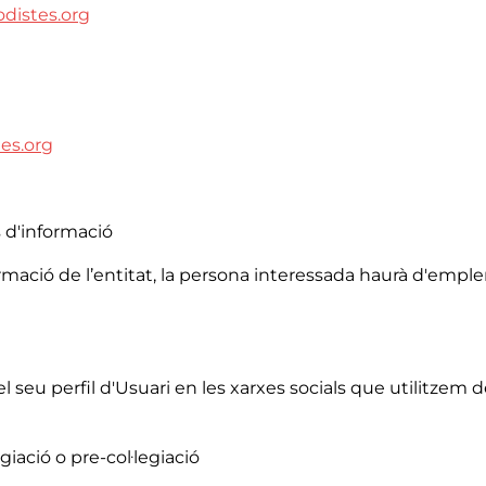
distes.org
es.org
ns d'informació
formació de l’entitat, la persona interessada haurà d'emp
 seu perfil d'Usuari en les xarxes socials que utilitzem des
legiació o pre-col·legiació