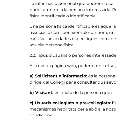
La informació personal que podrem recollir
poder atendre a la persona interessada. 
física identificada o identificable.
Una persona física identificable és aquella
associació com, per exemple, un nom, un nú
més factors o dades específiques com, per e
aquella persona física.
2.2. Tipus d’usuaris o persones interessad
A la nostra pàgina web, podem tenir el se
a) Sol·licitant d’informació:
és la persona
dirigeix al Col·legi per a consultar qualsev
b) Visitant:
es tracta de la persona que 
c) Usuaris col·legiats o pre-col·legiats
: E
mecanismes habilitats per a això a la nost
condicions.