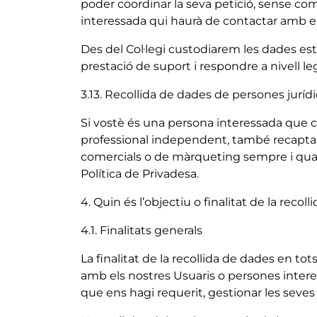
poder coordinar la seva petició, sense comp
interessada qui haurà de contactar amb el p
Des del Col·legi custodiarem les dades es
prestació de suport i respondre a nivell leg
3.13. Recollida de dades de persones juríd
Si vostè és una persona interessada que c
professional independent, també recaptarem 
comercials o de màrqueting sempre i quan
Política de Privadesa.
4. Quin és l’objectiu o finalitat de la recol
4.1. Finalitats generals
La finalitat de la recollida de dades en to
amb els nostres Usuaris o persones intere
que ens hagi requerit, gestionar les seves 