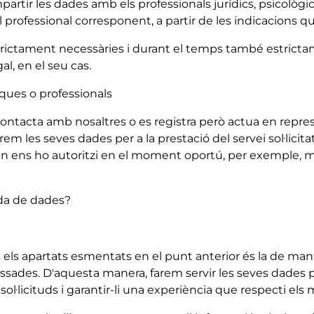
artir les dades amb els professionals jurídics, psicològics
rofessional corresponent, a partir de les indicacions que s
trictament necessàries i durant el temps també estricta
al, en el seu cas.
iques o professionals
ontacta amb nosaltres o es registra però actua en repres
les seves dades per a la prestació del servei sol·licitat 
 ens ho autoritzi en el moment oportú, per exemple, mit
lida de dades?
ts els apartats esmentats en el punt anterior és la de man
ssades. D'aquesta manera, farem servir les seves dades p
sol·licituds i garantir-li una experiència que respecti el