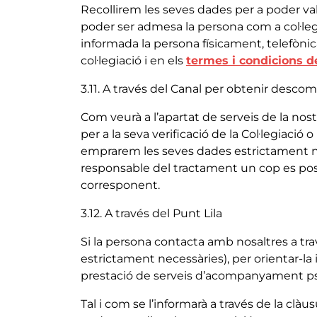
Recollirem les seves dades per a poder vali
poder ser admesa la persona com a col·legia
informada la persona físicament, telefònic
col·legiació i en els
termes i condicions de
3.11. A través del Canal per obtenir desc
Com veurà a l’apartat de serveis de la n
per a la seva verificació de la Col·legiació 
emprarem les seves dades estrictament nec
responsable del tractament un cop es pos
corresponent.
3.12. A través del Punt Lila
Si la persona contacta amb nosaltres a tra
estrictament necessàries), per orientar-la i a
prestació de serveis d’acompanyament psic
Tal i com se l’informarà a través de la c