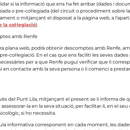
dar si la informació que ens ha fet arribar (dades i docum
da o pre-col·legiada (del circuit o procediment sobre la c
ament o mitjançant el disposat a la pàgina web, a l’apart
 la col·legiació
).
omptes amb Renfe
ostra plana web, podrà obtenir descomptes amb Renfe, a
o pre-col·legiació. En el cas que ens faciliti les seves dade
essàries per a que Renfe pugui verificar que li corresp
i en contacte amb la seva persona o li comenci a presta
vés del Punt Lila, mitjançant el present se li informa de
ssessorar-la en la seva situació, per facilitar-li, en el seu c
ològic, si ho necessita.
làusula informativa corresponent en cada moment, les da