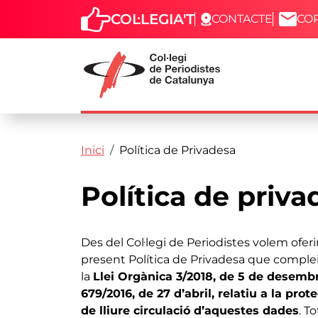
COL·LEGIA'T
CONTACTE
CO
Capçalera
Fil d'ariadna
Vés al contingut
Inici
Política de Privadesa
Política de priva
Des del Col·legi de Periodistes volem ofer
present Política de Privadesa que complei
la
Llei Orgànica 3/2018, de 5 de desembr
679/2016, de 27 d’abril, relatiu a la pro
de lliure circulació d’aquestes dades
. T