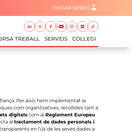
Menú del compte d'usuari
INICIAR SESSIÓ
Xarxes socials
Linkedin
Twitter
Facebook
Youtube
Instagram
Flickr
TikTok
ORSA TREBALL
SERVEIS
COL·LEGI
nfiança. Per això, hem implementat la
ques com organitzatives, recollides tant a
ets digitals
com al
Reglament Europeu
cta al
tractament de dades personals i
r transparents en l’ús de les seves dades a