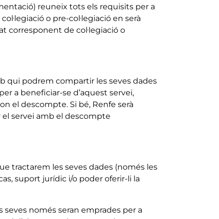
entació) reuneix tots els requisits per a
ol·legiació o pre-col·legiació en serà
at corresponent de col·legiació o
mb qui podrem compartir les seves dades
s per a beneficiar-se d’aquest servei,
on el descompte. Si bé, Renfe serà
r el servei amb el descompte
 que tractarem les seves dades (només les
as, suport jurídic i/o poder oferir-li la
des seves només seran emprades per a