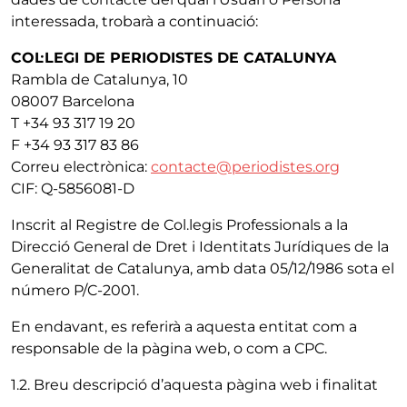
interessada, trobarà a continuació:
COL·LEGI DE PERIODISTES DE CATALUNYA
Rambla de Catalunya, 10
08007 Barcelona
T +34 93 317 19 20
F +34 93 317 83 86
Correu electrònica:
contacte@periodistes.org
CIF: Q-5856081-D
Inscrit al Registre de Col.legis Professionals a la
Direcció General de Dret i Identitats Jurídiques de la
Generalitat de Catalunya, amb data 05/12/1986 sota el
número P/C-2001.
En endavant, es referirà a aquesta entitat com a
responsable de la pàgina web, o com a CPC.
1.2. Breu descripció d’aquesta pàgina web i finalitat