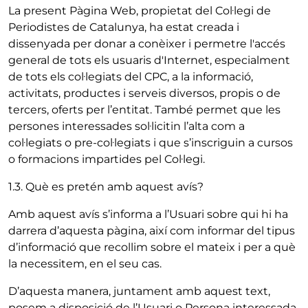
La present Pàgina Web, propietat del Col·legi de
Periodistes de Catalunya, ha estat creada i
dissenyada per donar a conèixer i permetre l'accés
general de tots els usuaris d'Internet, especialment
de tots els col·legiats del CPC, a la informació,
activitats, productes i serveis diversos, propis o de
tercers, oferts per l’entitat. També permet que les
persones interessades sol·licitin l’alta com a
col·legiats o pre-col·legiats i que s’inscriguin a cursos
o formacions impartides pel Col·legi.
1.3. Què es pretén amb aquest avís?
Amb aquest avís s’informa a l’Usuari sobre qui hi ha
darrera d’aquesta pàgina, així com informar del tipus
d’informació que recollim sobre el mateix i per a què
la necessitem, en el seu cas.
D’aquesta manera, juntament amb aquest text,
posem a disposició de l’Usuari o Persona interessada