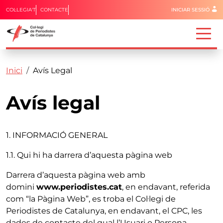
Menú del 
COL·LEGIA'T
CONTACTE
INICIAR SESSIÓ
Capçalera
Fil d'ariadna
Vés al contingut
Inici
Avís Legal
Avís legal
1. INFORMACIÓ GENERAL
1.1. Qui hi ha darrera d’aquesta pàgina web
Darrera d’aquesta pàgina web amb
domini
www.periodistes.cat
, en endavant, referida
com “la Pàgina Web”, es troba el Col·legi de
Periodistes de Catalunya, en endavant, el CPC, les
dades de contacte del qual l’Usuari o Persona