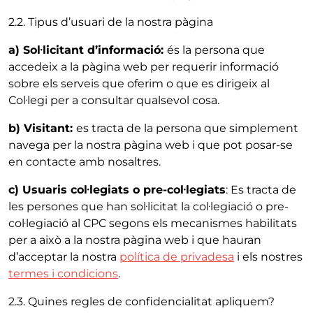
2.2. Tipus d’usuari de la nostra pàgina
a) Sol·licitant d’informació:
és la persona que
accedeix a la pàgina web per requerir informació
sobre els serveis que oferim o que es dirigeix al
Col·legi per a consultar qualsevol cosa.
b) Visitant:
es tracta de la persona que simplement
navega per la nostra pàgina web i que pot posar-se
en contacte amb nosaltres.
c) Usuaris col·legiats o pre-col·legiats
: Es tracta de
les persones que han sol·licitat la col·legiació o pre-
col·legiació al CPC segons els mecanismes habilitats
per a això a la nostra pàgina web i que hauran
d’acceptar la nostra
política de privadesa
i els nostres
termes i condicions
.
2.3. Quines regles de confidencialitat apliquem?