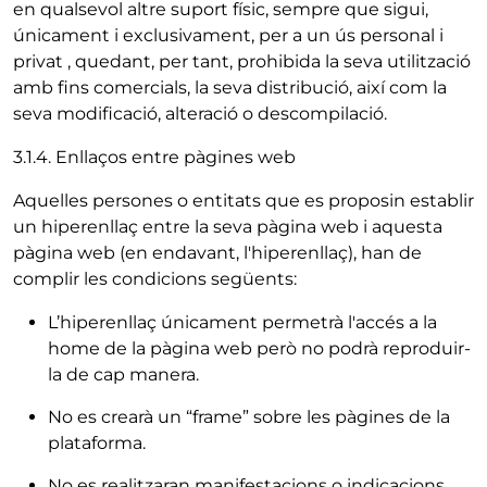
en qualsevol altre suport físic, sempre que sigui,
únicament i exclusivament, per a un ús personal i
privat , quedant, per tant, prohibida la seva utilització
amb fins comercials, la seva distribució, així com la
seva modificació, alteració o descompilació.
3.1.4. Enllaços entre pàgines web
Aquelles persones o entitats que es proposin establir
un hiperenllaç entre la seva pàgina web i aquesta
pàgina web (en endavant, l'hiperenllaç), han de
complir les condicions següents:
L’hiperenllaç únicament permetrà l'accés a la
home de la pàgina web però no podrà reproduir-
la de cap manera.
No es crearà un “frame” sobre les pàgines de la
plataforma.
No es realitzaran manifestacions o indicacions