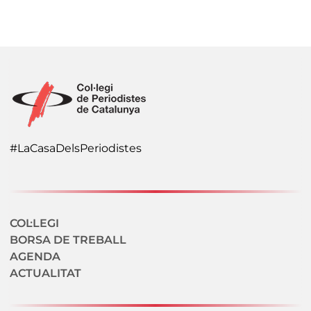
#LaCasaDelsPeriodistes
Navegació secundaria
COL·LEGI
BORSA DE TREBALL
AGENDA
ACTUALITAT