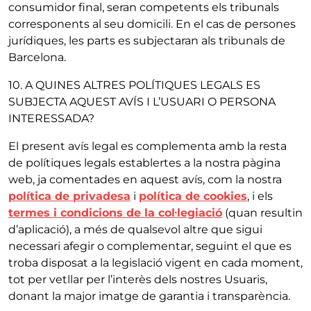
consumidor final, seran competents els tribunals
corresponents al seu domicili. En el cas de persones
jurídiques, les parts es subjectaran als tribunals de
Barcelona.
10. A QUINES ALTRES POLÍTIQUES LEGALS ES
SUBJECTA AQUEST AVÍS I L’USUARI O PERSONA
INTERESSADA?
El present avís legal es complementa amb la resta
de polítiques legals establertes a la nostra pàgina
web, ja comentades en aquest avís, com la nostra
política de privadesa
i
política de cookies
, i els
termes i condicions de la col·legiació
(quan resultin
d’aplicació), a més de qualsevol altre que sigui
necessari afegir o complementar, seguint el que es
troba disposat a la legislació vigent en cada moment,
tot per vetllar per l’interès dels nostres Usuaris,
donant la major imatge de garantia i transparència.