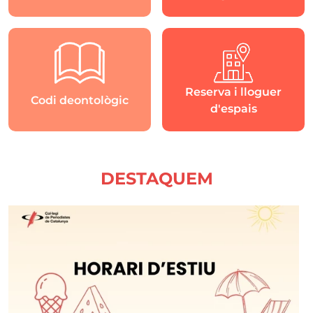
Reserva i lloguer
Codi deontològic
d'espais
DESTAQUEM
Imatge