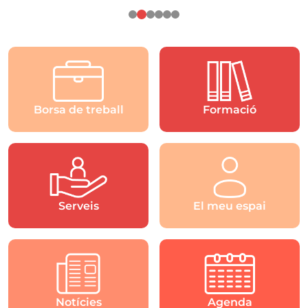
Borsa de treball
Formació
Serveis
El meu espai
Notícies
Agenda