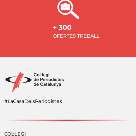
+ 300
OFERTES TREBALL
#LaCasaDelsPeriodistes
Navegació secundaria
COL·LEGI