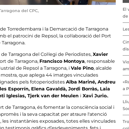
El 
 Tarragona del CPC,
de 
t de Torredembarra i la Demarcació de Tarragona
Les
b el patrocini de Repsol, la col·laboració del Port
Cin
e Tarragona.
dis
 de Tarragona del Col·legi de Periodistes,
Xavier
ort de Tarragona,
Francisco Montoya
, responsable
Vio
strial de Repsol a Tarragona, i
Vale Pino
, alcalde
am
 mostra, que aplega 44 imatges vinculades
ignades pels fotoperiodistes
Alba Mariné, Andreu
«Ra
es Esporrín, Elena Gavaldà, Jordi Borràs, Laia
a 
nti Iglesias, Tjerk van der Meulen
i
Xavi Jurio.
.
Lli
rt de Tarragona, és fomentar la consciència social i
Soc
romès i la seva capacitat per atraure l'atenció
 les instantànies exposades, totes elles vinculades
Tro
 testimonis gràfics d’esdeveniments, fets i
col