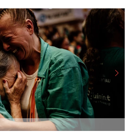
Imat
Auto