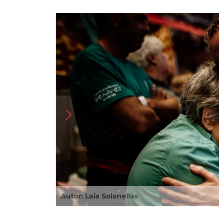
Imatge
Autor: Laia Solanellas