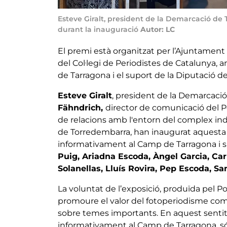
Esteve Giralt, president de la Demarcació de
durant la inauguració
Autor: LC
El premi està organitzat per l’Ajuntamen
del Col·legi de Periodistes de Catalunya, am
de Tarragona i el suport de la Diputació d
Esteve Giralt
, president de la Demarcació
Fähndrich,
director de comunicació del P
de relacions amb l'entorn del complex indu
de Torredembarra, han inaugurat aquesta
informativament al Camp de Tarragona i s
Puig, Ariadna Escoda, Àngel Garcia, Carl
Solanellas, Lluís Rovira, Pep Escoda, Sa
La voluntat de l’exposició, produïda pel Po
promoure el valor del fotoperiodisme comp
sobre temes importants. En aquest sentit,
informativament al Camp de Tarragona, són