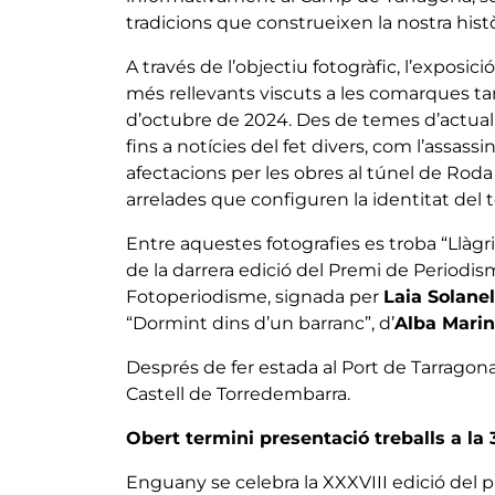
tradicions que construeixen la nostra histò
A través de l’objectiu fotogràfic, l’exposi
més rellevants viscuts a les comarques tar
d’octubre de 2024. Des de temes d’actuali
fins a notícies del fet divers, com l’assass
afectacions per les obres al túnel de Roda
arrelades que configuren la identitat del te
Entre aquestes fotografies es troba “Llàg
de la darrera edició del Premi de Periodis
Fotoperiodisme, signada per
Laia Solanel
“Dormint dins d’un barranc”, d’
Alba Mari
Després de fer estada al Port de Tarragona, l
Castell de Torredembarra.
Obert termini presentació treballs a la
Enguany se celebra la XXXVIII edició del