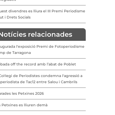
est divendres es lliura el III Premi Periodisme
ut i Drets Socials
Notícies relacionades
augurada l'exposició Premi de Fotoperiodisme
mp de Tarragona
obada off the record amb l’abat de Poblet
Col·legi de Periodistes condemna l'agressió a
periodista de Tac12 entre Salou i Cambrils
urades les Petxines 2026
s Petxines es lliuren demà