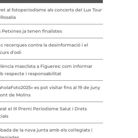
vet al fotoperiodisme als concerts del Lux Tour
Rosalía
 Petxines ja tenen finalistes
c recerques contra la desinformació i el
curs d'odi
lència masclista a Figueres: com informar
b respecte i responsabilitat
holaFoto2025» es pot visitar fins al 19 de juny
Pont de Molins
urat el III Premi Periodisme Salut i Drets
ials
bada de la nova junta amb els col·legiats i
·legiades