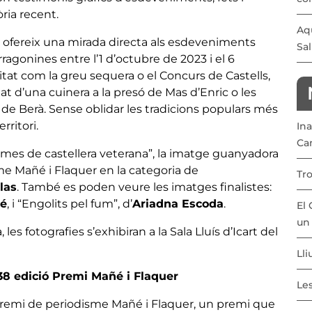
ria recent.
Aqu
ció ofereix una mirada directa als esdeveniments
Sal
ragonines entre l’1 d’octubre de 2023 i el 6
tat com la greu sequera o el Concurs de Castells,
inat d’una cuinera a la presó de Mas d’Enric o les
 de Berà. Sense oblidar les tradicions populars més
rritori.
In
Ca
rimes de castellera veterana”, la imatge guanyadora
me Mañé i Flaquer en la categoria de
Tr
las
. També es poden veure les imatges finalistes:
né
, i “Engolits pel fum”, d’
Ariadna Escoda
.
El 
un 
es fotografies s’exhibiran a la Sala Lluís d’Icart del
Lli
 38 edició Premi Mañé i Flaquer
Le
 premi de periodisme Mañé i Flaquer, un premi que