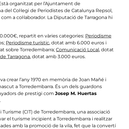
 Està organitzat per l’Ajuntament de
 del Col·legi de Periodistes de Catalunya Repsol,
, com a col·laborador. La Diputació de Tarragona hi
.000€, repartit en vàries categories:
Periodisme
os;
Periodisme turístic
, dotat amb 6.000 euros i
erat sobre Torredembarra;
Comunicació Local
, dotat
de Tarragona
, dotat amb 3.000 euros.
 va crear l’any 1970 en memòria de Joan Mañé i
 nascut a Torredembarra. És un dels guardons
anyadors de prestigi com
Josep M. Huertas
.
s i Turisme (CIT) de Torredembarra, una associació
var el turisme incipient a Torredembarra i realitzar
nades amb la promoció de la vila, fet que la convertí