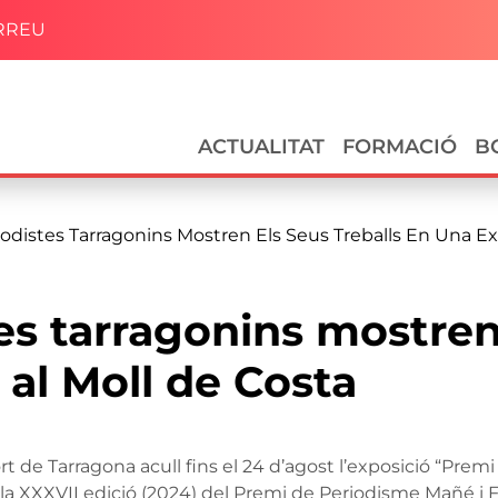
RREU
Navegació principal
ACTUALITAT
FORMACIÓ
B
iodistes Tarragonins Mostren Els Seus Treballs En Una Ex
es tarragonins mostren 
 al Moll de Costa
 Port de Tarragona acull fins el 24 d’agost l’exposició “P
 la XXXVII edició (2024) del Premi de Periodisme Mañé i 