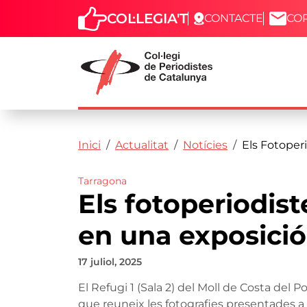
COL·LEGIA'T
CONTACTE
CO
Capçalera
Fil d'ariadna
Vés al contingut
Inici
Actualitat
Notícies
Els Fotoper
Tarragona
Els fotoperiodist
en una exposició
17 juliol, 2025
El Refugi 1 (Sala 2) del Moll de Costa del
que reuneix les fotografies presentades a