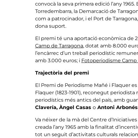
convocà la seva primera edició l’any 1965.
Torredembarra, la Demarcació de Tarragona
com a patrocinador, i el Port de Tarragona
dona suport.
El premi té una aportació econòmica de 20
Camp de Tarragona
, dotat amb 8.000 eur
l’encàrrec d’un treball periodístic remun
amb 3.000 euros; i
Fotoperiodisme Camp 
Trajectòria del premi
El Premi de Periodisme Mañé i Flaquer es
Flaquer (1823-1901), reconegut periodista
periodístics més antics del país, amb gu
Clavería, Àngel Casas
o
Antoni Arbonés
Va néixer de la mà del Centre d’Iniciative
creada l’any 1965 amb la finalitat d’incenti
tot un seguit d’activitats culturals relacio