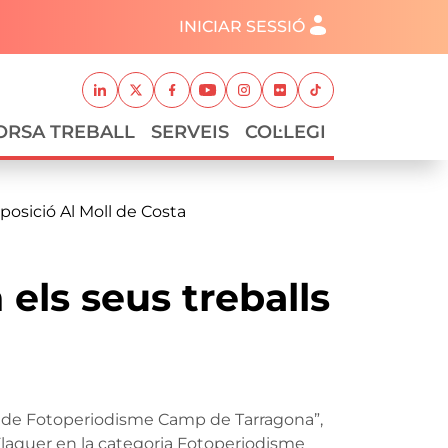
Menú del compte d'usuari
INICIAR SESSIÓ
Xarxes socials
Linkedin
Twitter
Facebook
Youtube
Instagram
Flickr
TikTok
ORSA TREBALL
SERVEIS
COL·LEGI
posició Al Moll de Costa
els seus treballs
remi de Fotoperiodisme Camp de Tarragona”,
Flaquer en la categoria Fotoperiodisme