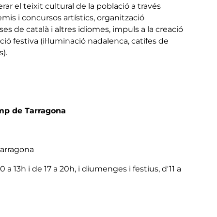
 el teixit cultural de la població a través
emis i concursos artístics, organització
ses de català i altres idiomes, impuls a la creació
ió festiva (il·luminació nadalenca, catifes de
).
mp de Tarragona
 Tarragona
0 a 13h i de 17 a 20h, i diumenges i festius, d'11 a