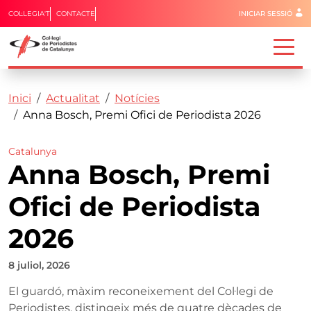
Menú del 
COL·LEGIA'T
CONTACTE
INICIAR SESSIÓ
Capçalera
Fil d'ariadna
Vés al contingut
Inici
Actualitat
Notícies
Anna Bosch, Premi Ofici de Periodista 2026
Catalunya
Anna Bosch, Premi
Ofici de Periodista
2026
8 juliol, 2026
El guardó, màxim reconeixement del Col·legi de
Periodistes, distingeix més de quatre dècades de