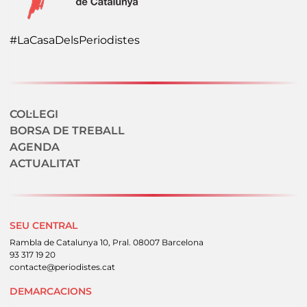
#LaCasaDelsPeriodistes
Navegació secundaria
COL·LEGI
BORSA DE TREBALL
AGENDA
ACTUALITAT
SEU CENTRAL
Rambla de Catalunya 10, Pral. 08007 Barcelona
93 317 19 20
contacte@periodistes.cat
DEMARCACIONS