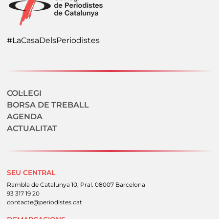
#LaCasaDelsPeriodistes
Navegació secundaria
COL·LEGI
BORSA DE TREBALL
AGENDA
ACTUALITAT
SEU CENTRAL
Rambla de Catalunya 10, Pral. 08007 Barcelona
93 317 19 20
contacte@periodistes.cat