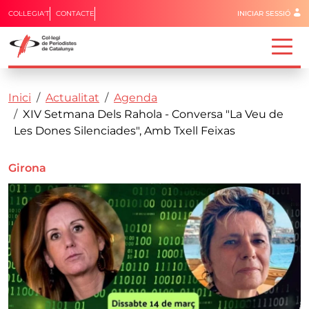
Menú del 
COL·LEGIA'T
CONTACTE
INICIAR SESSIÓ
Capçalera
Fil d'ariadna
Vés al contingut
Inici
Actualitat
Agenda
XIV Setmana Dels Rahola - Conversa "La Veu de
Les Dones Silenciades", Amb Txell Feixas
Girona