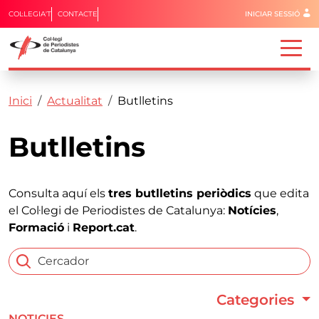
Menú del 
COL·LEGIA'T
CONTACTE
INICIAR SESSIÓ
Capçalera
Fil d'ariadna
Vés al contingut
Inici
Actualitat
Butlletins
Butlletins
Consulta aquí els
tres butlletins periòdics
que edita
el Col·legi de Periodistes de Catalunya:
Notícies
,
Formació
i
Report.cat
.
Categories
NOTICIES