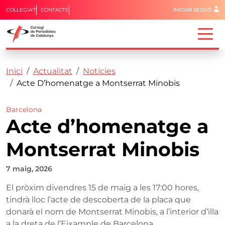
Menú del 
COL·LEGIA'T
CONTACTE
INICIAR SESSIÓ
Capçalera
Fil d'ariadna
Vés al contingut
Inici
Actualitat
Notícies
Acte D’homenatge a Montserrat Minobis
Barcelona
Acte d’homenatge a
Montserrat Minobis
7 maig, 2026
El pròxim divendres 15 de maig a les 17:00 hores,
tindrà lloc l’acte de descoberta de la placa que
donarà el nom de Montserrat Minobis, a l’interior d’illa
a la dreta de l’Eixample de Barcelona.