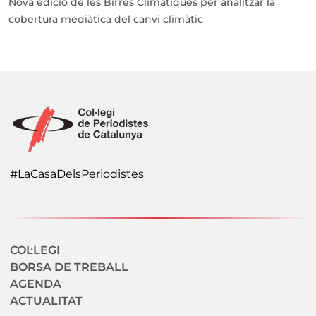
Nova edició de les Birres Climàtiques per analitzar la
cobertura mediàtica del canvi climàtic
#LaCasaDelsPeriodistes
Navegació secundaria
COL·LEGI
BORSA DE TREBALL
AGENDA
ACTUALITAT