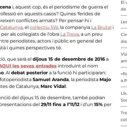
El 
scena
i, aquest cop, és el periodisme de guerra el
de 
rofessió en aquests casos? Quines 'ferides de
eixen conflictes armats? Per pensar-hi i
Les
e Catalunya
, el
col·lectiu 5W
, la companyia
La Brutal
i
per als col·legiats de l'obra
La Treva
, a un preu
Cin
tre periodistes, actors i públic en general del
dis
tà i quines perspectives té.
Vio
nció, que serà el
dijous 15 de desembre de 2016
a
am
AQUI les seves entrades
introduint el nom
mo
. Al
debat posterior
a la funció hi participaran:
«Ra
l fotoperiodista
Samuel Aranda
, la periodista
Majo
a 
istes de Catalunya,
Marc Vidal
.
Lli
a funció del dijous 15 de desembre, també podran
Soc
epresentacions del
29/11 fins a l’11/12
i d’un
15%
per
Tro
col