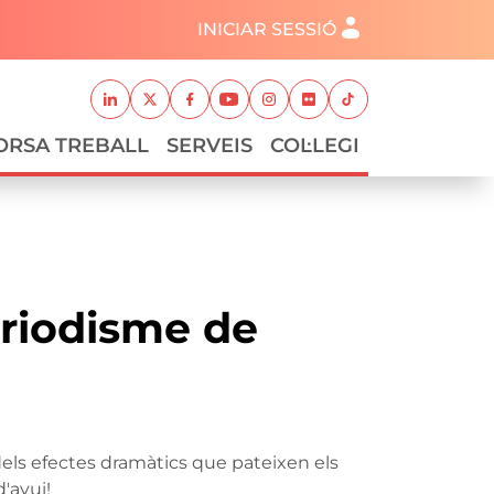
Menú del compte d'usuari
INICIAR SESSIÓ
Xarxes socials
Linkedin
Twitter
Facebook
Youtube
Instagram
Flickr
TikTok
ORSA TREBALL
SERVEIS
COL·LEGI
eriodisme de
r dels efectes dramàtics que pateixen els
'avui!