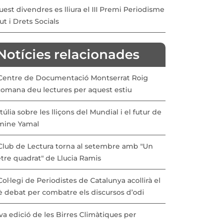
est divendres es lliura el III Premi Periodisme
ut i Drets Socials
Notícies relacionades
 Centre de Documentació Montserrat Roig
comana deu lectures per aquest estiu
túlia sobre les lliçons del Mundial i el futur de
mine Yamal
 Club de Lectura torna al setembre amb "Un
ge
tre quadrat" de Llucia Ramis
Col·legi de Periodistes de Catalunya acollirà el
è debat per combatre els discursos d’odi
a edició de les Birres Climàtiques per