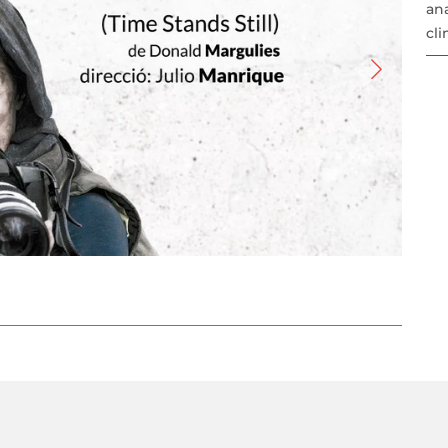
ana
cli