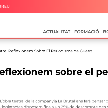
RREU
Navegació principal
ACTUALITAT
FORMACIÓ
B
tre, Reflexionem Sobre El Periodisme de Guerra
reflexionem sobre el p
el? L’obra teatral de la companyia La Brutal ens farà pensa
col·legiats/des disposem fins a un 25% de descompte des d