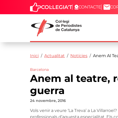
COL·LEGIA'T
CONTACTE
CO
Capçalera
Fil d'ariadna
Vés al contingut
Inici
Actualitat
Notícies
Anem Al Tea
Barcelona
Anem al teatre, 
guerra
24 novembre, 2016
Vols venir a veure ‘La Treva’ a La Villarro
professionals d’aquesta especialitat. Els 