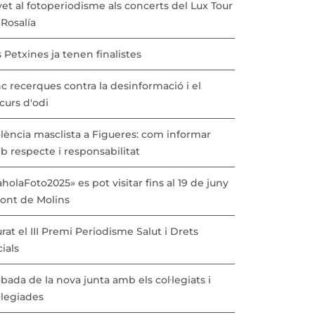
vet al fotoperiodisme als concerts del Lux Tour
Rosalía
 Petxines ja tenen finalistes
c recerques contra la desinformació i el
curs d'odi
lència masclista a Figueres: com informar
b respecte i responsabilitat
holaFoto2025» es pot visitar fins al 19 de juny
Pont de Molins
urat el III Premi Periodisme Salut i Drets
ials
bada de la nova junta amb els col·legiats i
·legiades