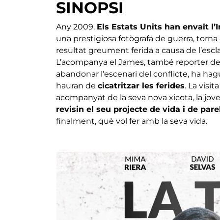
SINOPSI
Any 2009.
Els Estats Units han envaït l’
una prestigiosa fotògrafa de guerra, torna 
resultat greument ferida a causa de l’escl
L’acompanya el James, també reporter de g
abandonar l’escenari del conflicte, ha hag
hauran de
cicatritzar les ferides
. La visit
acompanyat de la seva nova xicota, la jove
revisin el seu projecte de vida i de pare
finalment, què vol fer amb la seva vida.
Imatge