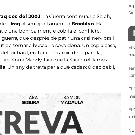
Aqu
Sal
Iraq des del 2003
. La Guerra continua. La Sarah,
de l’
Iraq
al seu apartament, a
Brooklyn
. Ha
at d’una bomba mentre cobria el conflicte.
uerra, que després de patir una crisi nerviosa i
ut de tornar a buscar la seva dona. Un cop a casa,
El
a del Richard, editor i bon amic de la parella,
re
 i ingènua Mandy, farà que la Sarah i el James
lla
. Un any de treva per a què cadascú decideixi,
Ter
La
El
Imat
me
El 
sis
Nov