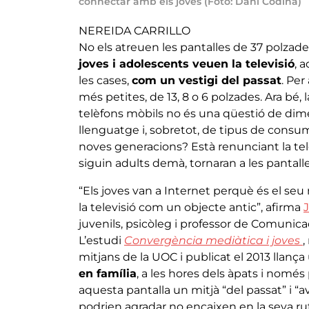
connectar amb els joves (Foto: Dani Codina)
NEREIDA CARRILLO
No els atreuen les pantalles de 37 polzade
joves i adolescents veuen la televisió
, 
les cases,
com un vestigi del passat
. Per
més petites, de 13, 8 o 6 polzades. Ara bé, l
telèfons mòbils no és una qüestió de dim
llenguatge i, sobretot, de tipus de consum
noves generacions? Està renunciant la tele
siguin adults demà, tornaran a les pantall
“Els joves van a Internet perquè és el seu
la televisió com un objecte antic”, afirma
juvenils, psicòleg i professor de Comunicac
L’estudi
Convergència mediàtica i joves
,
mitjans de la UOC i publicat el 2013 llança
en família
, a les hores dels àpats i nomé
aquesta pantalla un mitjà “del passat” i “
podrien agradar no encaixen en la seva rut