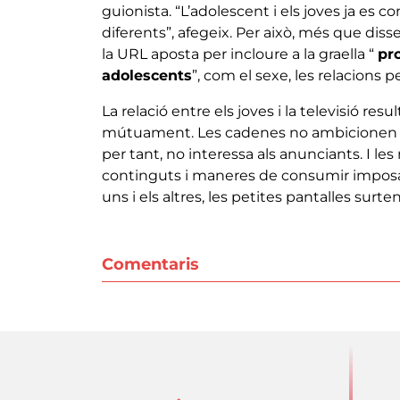
guionista. “L’adolescent i els joves ja es c
diferents”, afegeix. Per això, més que dis
la URL aposta per incloure a la graella “
pr
adolescents
”, com el sexe, les relacions p
La relació entre els joves i la televisió r
mútuament. Les cadenes no ambicionen un
per tant, no interessa als anunciants. I les
continguts i maneres de consumir imposade
uns i els altres, les petites pantalles surte
Comentaris