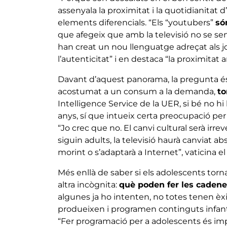
assenyala la proximitat i la quotidianitat
elements diferencials. “Els “youtubers”
só
que afegeix que amb la televisió no se sen
han creat un nou llenguatge adreçat als jov
l’autenticitat” i en destaca “la proximitat 
Davant d’aquest panorama, la pregunta és o
acostumat a un consum a la demanda,
to
Intelligence Service de la UER, si bé no h
anys, sí que intueix certa preocupació per
“Jo crec que no. El canvi cultural serà irr
siguin adults, la televisió haurà canviat 
morint o s’adaptarà a Internet”, vaticina el
Més enllà de saber si els adolescents tornar
altra incògnita:
què poden fer les cadene
algunes ja ho intenten, no totes tenen èxi
produeixen i programen continguts infantils
“Fer programació per a adolescents és imp