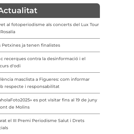
Actualitat
vet al fotoperiodisme als concerts del Lux Tour
Rosalía
 Petxines ja tenen finalistes
c recerques contra la desinformació i el
curs d'odi
lència masclista a Figueres: com informar
b respecte i responsabilitat
holaFoto2025» es pot visitar fins al 19 de juny
Pont de Molins
urat el III Premi Periodisme Salut i Drets
ials