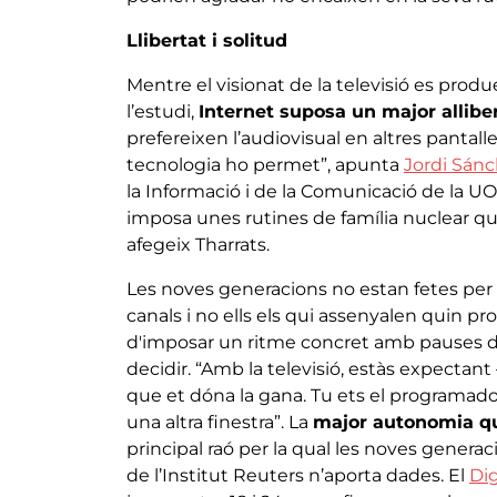
Llibertat i solitud
Mentre el visionat de la televisió es produ
l’estudi,
Internet suposa un major allibe
prefereixen l’audiovisual en altres pantalle
tecnologia ho permet”, apunta
Jordi Sán
la Informació i de la Comunicació de la UOC
imposa unes rutines de família nuclear qu
afegeix Tharrats.
Les noves generacions no estan fetes per a
canals i no ells els qui assenyalen quin pr
d'imposar un ritme concret amb pauses de p
decidir. “Amb la televisió, estàs expectan
que et dóna la gana. Tu ets el programador, 
una altra finestra”. La
major autonomia qu
principal raó per la qual les noves generaci
de l’Institut Reuters n’aporta dades. El
Di