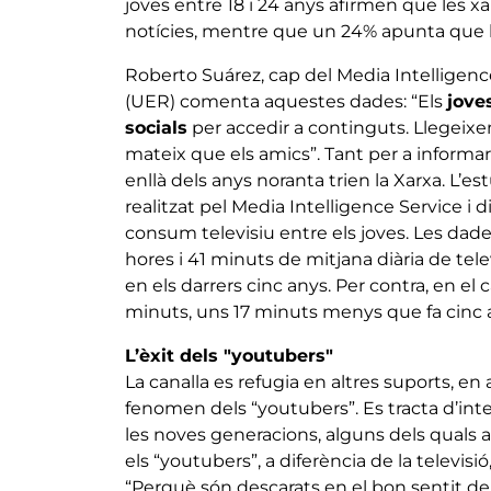
joves entre 18 i 24 anys afirmen que les xa
notícies, mentre que un 24% apunta que ho
Roberto Suárez, cap del Media Intelligenc
(UER) comenta aquestes dades: “Els
jove
socials
per accedir a continguts. Llegeixen
mateix que els amics”. Tant per a informa
enllà dels anys noranta trien la Xarxa. L’e
realitzat pel Media Intelligence Service i di
consum televisiu entre els joves. Les da
hores i 41 minuts de mitjana diària de tele
en els darrers cinc anys. Per contra, en el 
minuts, uns 17 minuts menys que fa cinc 
L’èxit dels "youtubers"
La canalla es refugia en altres suports, en
fenomen dels “youtubers”. Es tracta d’int
les noves generacions, alguns dels quals 
els “youtubers”, a diferència de la televisió
“Perquè són descarats en el bon sentit de 