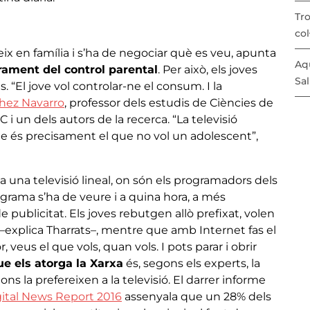
Tro
col
eix en família i s’ha de negociar què es veu, apunta
Aqu
rament del control parental
. Per això, els joves
Sal
s. “El jove vol controlar-ne el consum. I la
chez Navarro
, professor dels estudis de Ciències de
 i un dels autors de la recerca. “La televisió
e és precisament el que no vol un adolescent”,
 una televisió lineal, on són els programadors dels
ograma s’ha de veure i a quina hora, a més
ublicitat. Els joves rebutgen allò prefixat, volen
t –explica Tharrats–, mentre que amb Internet fas el
veus el que vols, quan vols. I pots parar i obrir
e els atorga la Xarxa
és, segons els experts, la
ons la prefereixen a la televisió. El darrer informe
gital News Report 2016
assenyala que un 28% dels