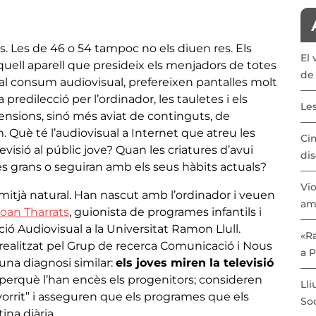
s. Les de 46 o 54 tampoc no els diuen res. Els
El 
aquell aparell que presideix els menjadors de totes
de 
 al consum audiovisual, prefereixen pantalles molt
a predilecció per l’ordinador, les tauletes i els
Les
ensions, sinó més aviat de continguts, de
. Què té l’audiovisual a Internet que atreu les
Cin
visió al públic jove? Quan les criatures d’avui
dis
es grans o seguiran amb els seus hàbits actuals?
Vio
 mitjà natural. Han nascut amb l’ordinador i veuen
am
Joan Tharrats
, guionista de programes infantils i
ió Audiovisual a la Universitat Ramon Llull.
«Ra
 realitzat pel Grup de recerca Comunicació i Nous
a 
 una diagnosi similar:
els joves miren la televisió
s perquè l’han encès els progenitors; consideren
Lli
avorrit” i asseguren que els programes que els
Soc
ina diària.