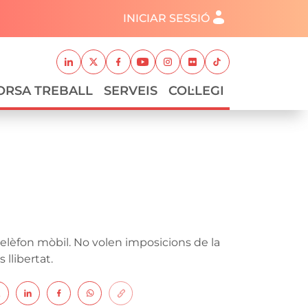
Menú del compte d'usuari
INICIAR SESSIÓ
Xarxes socials
Linkedin
Twitter
Facebook
Youtube
Instagram
Flickr
TikTok
ORSA TREBALL
SERVEIS
COL·LEGI
 telèfon mòbil. No volen imposicions de la
llibertat.