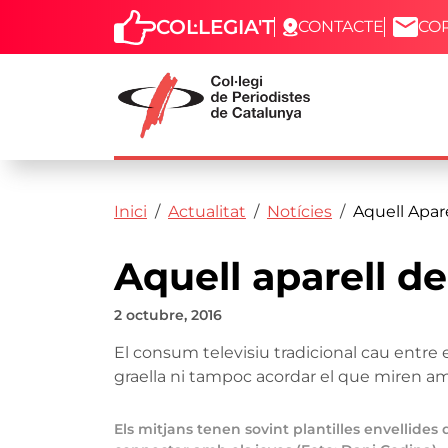
COL·LEGIA'T
CONTACTE
CO
Capçalera
Fil d'ariadna
Vés al contingut
Inici
Actualitat
Notícies
Aquell Apare
Aquell aparell de
2 octubre, 2016
El consum televisiu tradicional cau entre e
graella ni tampoc acordar el que miren amb
Els mitjans tenen sovint plantilles envellide