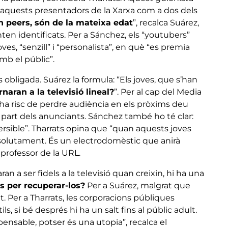
 d’aquests presentadors de la Xarxa com a dos dels
n peers, són de la mateixa edat
”, recalca Suárez,
ten identificats. Per a Sánchez, els “youtubers”
es, “senzill” i “personalista”, en què “es premia
amb el públic”.
bligada. Suárez la formula: “Els joves, que s’han
rnaran a la televisió lineal?
”. Per al cap del Media
i ha risc de perdre audiència en els pròxims deu
 part dels anunciants. Sánchez també ho té clar:
eversible”. Tharrats opina que “quan aquests joves
absolutament. És un electrodomèstic que anirà
 professor de la URL.
an a ser fidels a la televisió quan creixin, hi ha una
s per recuperar-los?
Per a Suárez, malgrat que
t. Per a Tharrats, les corporacions públiques
, si bé després hi ha un salt fins al públic adult.
ensable, potser és una utopia”, recalca el