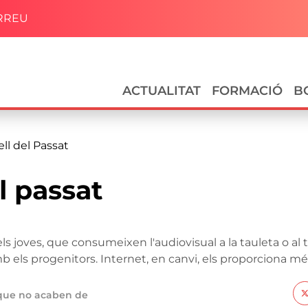
RREU
Navegació principal
ACTUALITAT
FORMACIÓ
B
ll del Passat
l passat
ls joves, que consumeixen l'audiovisual a la tauleta o al
 els progenitors. Internet, en canvi, els proporciona més 
s que no acaben de