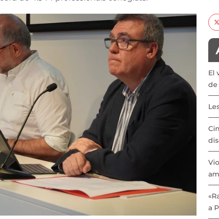
El 
de 
Les
Cin
dis
Vio
am
«Ra
a 