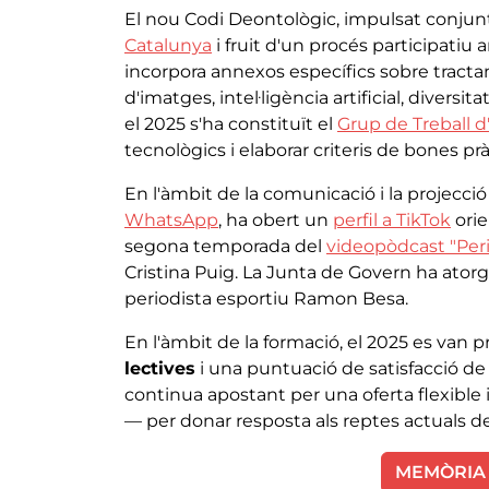
El nou Codi Deontològic, impulsat conj
Catalunya
i fruit d'un procés participatiu a
incorpora annexos específics sobre tractam
d'imatges, intel·ligència artificial, diversitat
el 2025 s'ha constituït el
Grup de Treball d'I
tecnològics i elaborar criteris de bones prà
En l'àmbit de la comunicació i la projecció 
WhatsApp
, ha obert un
perfil a TikTok
orie
segona temporada del
videopòdcast "Perio
Cristina Puig. La Junta de Govern ha atorg
periodista esportiu Ramon Besa.
En l'àmbit de la formació, el 2025 es van
lectives
i una puntuació de satisfacció d
continua apostant per una oferta flexible 
— per donar resposta als reptes actuals de 
MEMÒRIA 