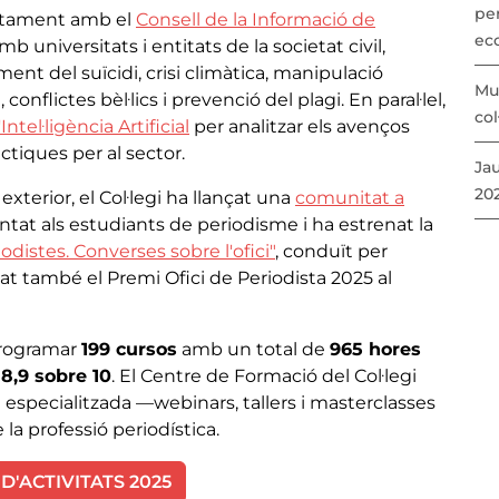
per
untament amb el
Consell de la Informació de
ec
mb universitats i entitats de la societat civil,
ent del suïcidi, crisi climàtica, manipulació
Mu
, conflictes bèl·lics i prevenció del plagi. En paral·lel,
col
ntel·ligència Artificial
per analitzar els avenços
ctiques per al sector.
Ja
20
exterior, el Col·legi ha llançat una
comunitat a
ntat als estudiants de periodisme i ha estrenat la
distes. Converses sobre l'ofici"
, conduït per
at també el Premi Ofici de Periodista 2025 al
 programar
199 cursos
amb un total de
965 hores
e
8,9 sobre 10
. El Centre de Formació del Col·legi
i especialitzada —webinars, tallers i masterclasses
la professió periodística.
D'ACTIVITATS 2025