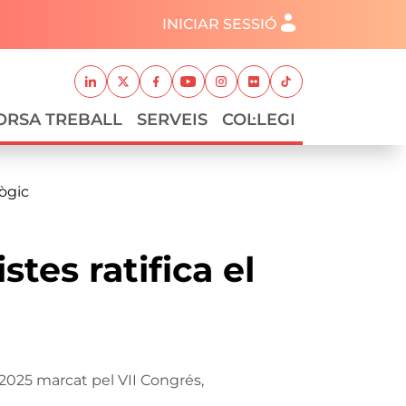
Menú del compte d'usuari
INICIAR SESSIÓ
Xarxes socials
Linkedin
Twitter
Facebook
Youtube
Instagram
Flickr
TikTok
ORSA TREBALL
SERVEIS
COL·LEGI
lògic
tes ratifica el
 2025 marcat pel VII Congrés,