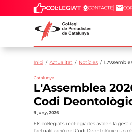
COL·LEGIA'T
CONTACTE
CO
Capçalera
Fil d'ariadna
Vés al contingut
Inici
Actualitat
Notícies
L'Assemblea 
Catalunya
L'Assemblea 2026 
Codi Deontològi
9 juny, 2026
Els col·legiats i col·legiades avalen la g
l'actualització del Codi Deontològic i un rè