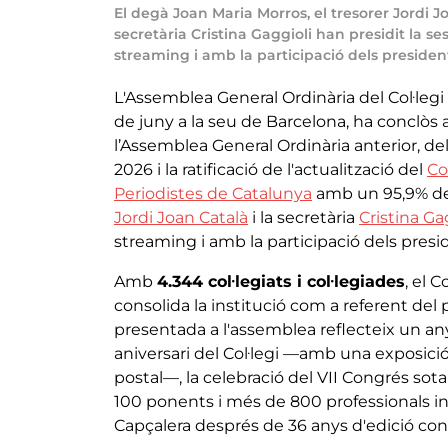
El degà Joan Maria Morros, el tresorer Jordi Jo
secretària Cristina Gaggioli han presidit la se
streaming i amb la participació dels presiden
L'Assemblea General Ordinària del Col·leg
de juny a la seu de Barcelona, ha conclòs 
l’Assemblea General Ordinària anterior, de
2026 i la ratificació de l'actualització del
Co
Periodistes de Catalunya
amb un 95,9% de
Jordi Joan Català
i la secretària
Cristina Ga
streaming i amb la participació dels pres
Amb
4.344 col·legiats i col·legiades
, el 
consolida la institució com a referent del 
presentada a l'assemblea reflecteix un a
aniversari del Col·legi —amb una exposici
postal—, la celebració del VII Congrés sot
100 ponents i més de 800 professionals ins
Capçalera després de 36 anys d'edició con