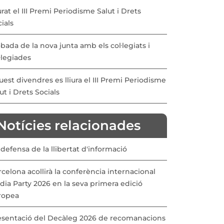
urat el III Premi Periodisme Salut i Drets
ials
bada de la nova junta amb els col·legiats i
·legiades
est divendres es lliura el III Premi Periodisme
ut i Drets Socials
Notícies relacionades
defensa de la llibertat d'informació
celona acollirà la conferència internacional
ia Party 2026 en la seva primera edició
ropea
esentació del Decàleg 2026 de recomanacions