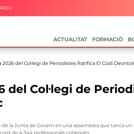
RREU
Navegació principal
ACTUALITAT
FORMACIÓ
B
2026 del Col·legi de Periodistes Ratifica El Codi Deonto
del Col·legi de Periodis
c
estió de la Junta de Govern en una assemblea que tanca un
cord de 4.344 professionals col·legiats.