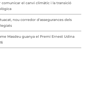
 comunicar el canvi climàtic i la transició
ològica
tuacat, nou corredor d'assegurances dels
·legiats
ume Masdeu guanya el Premi Ernest Udina
26