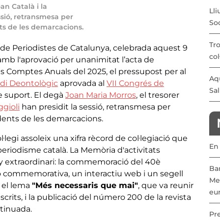
an Català i la
Lli
ssió, retransmesa per
Soc
ts de les demarcacions.
Tro
i de Periodistes de Catalunya, celebrada aquest 9
col
amb l'aprovació per unanimitat l’acta de
ls Comptes Anuals del 2025, el pressupost per al
Aqu
di Deontològic
aprovada al
VII Congrés de
Sal
 suport. El degà
Joan Maria Morros
, el tresorer
ggioli
han presidit la sessió, retransmesa per
idents de les demarcacions.
Col·legi assoleix una xifra rècord de col·legiació que
En 
periodisme català. La Memòria d'activitats
ny extraordinari: la commemoració del 40è
Bar
ó commemorativa, un interactiu web i un segell
Med
a el lema
"Més necessaris que mai"
, que va reunir
eu
crits, i la publicació del número 200 de la revista
tinuada.
Pr