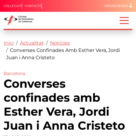
Menú del 
COL·LEGIA'T
CONTACTE
INICIAR SESSIÓ
Capçalera
Fil d'ariadna
Vés al contingut
Inici
Actualitat
Notícies
Converses Confinades Amb Esther Vera, Jordi
Juan i Anna Cristeto
Barcelona
Converses
confinades amb
Esther Vera, Jordi
Juan i Anna Cristeto