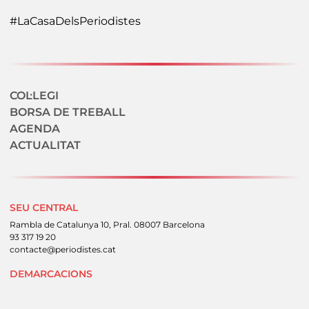
#LaCasaDelsPeriodistes
Navegació secundaria
COL·LEGI
BORSA DE TREBALL
AGENDA
ACTUALITAT
SEU CENTRAL
Rambla de Catalunya 10, Pral. 08007 Barcelona
93 317 19 20
contacte@periodistes.cat
DEMARCACIONS