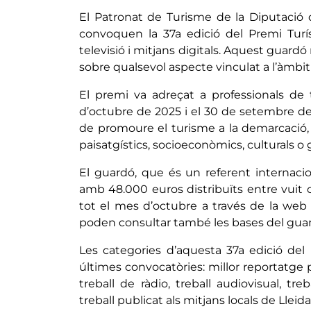
El Patronat de Turisme de la Diputació d
convoquen la 37a edició del Premi Turís
televisió i mitjans digitals. Aquest guardó 
sobre qualsevol aspecte vinculat a l’àmbit t
El premi va adreçat a professionals de t
d’octubre de 2025 i el 30 de setembre de
de promoure el turisme a la demarcació, m
paisatgístics, socioeconòmics, culturals o
El guardó, que és un referent internacio
amb 48.000 euros distribuïts entre vuit c
tot el mes d’octubre a través de la we
poden consultar també les bases del gua
Les categories d’aquesta 37a edició del
últimes convocatòries: millor reportatge per
treball de ràdio, treball audiovisual, tr
treball publicat als mitjans locals de Lleida