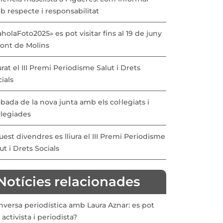
b respecte i responsabilitat
holaFoto2025» es pot visitar fins al 19 de juny
Pont de Molins
urat el III Premi Periodisme Salut i Drets
ials
bada de la nova junta amb els col·legiats i
·legiades
est divendres es lliura el III Premi Periodisme
ut i Drets Socials
Notícies relacionades
nversa periodística amb Laura Aznar: es pot
 activista i periodista?