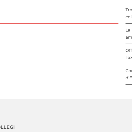
Tr
col
La 
am
Off
l'e
Con
d’
avegació secundaria
L·LEGI