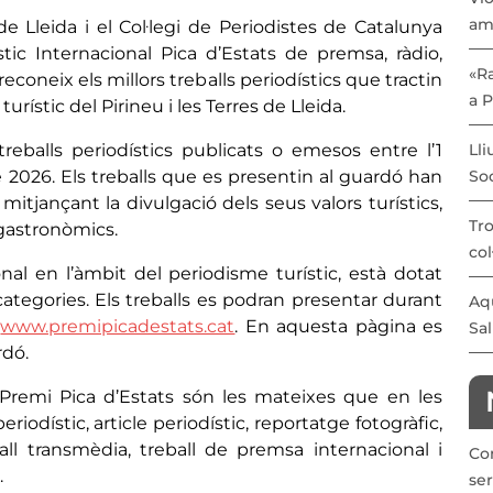
am
e Lleida i el Col·legi de Periodistes de Catalunya
tic Internacional Pica d’Estats de premsa, ràdio,
«Ra
reconeix els millors treballs periodístics que tractin
a 
urístic del Pirineu i les Terres de Lleida.
reballs periodístics publicats o emesos entre l’1
Lli
 2026. Els treballs que es presentin al guardó han
Soc
itjançant la divulgació dels seus valors turístics,
Tro
 gastronòmics.
col
nal en l’àmbit del periodisme turístic, està dotat
ategories. Els treballs es podran presentar durant
Aqu
b
www.premipicadestats.cat
. En aquesta pàgina es
Sal
rdó.
 Premi Pica d’Estats són les mateixes que en les
iodístic, article periodístic, reportatge fotogràfic,
eball transmèdia, treball de premsa internacional i
Co
.
ser