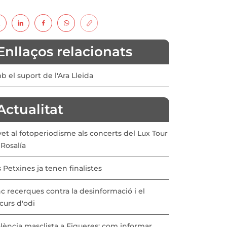
Enllaços relacionats
 el suport de l'Ara Lleida
Actualitat
vet al fotoperiodisme als concerts del Lux Tour
Rosalía
 Petxines ja tenen finalistes
c recerques contra la desinformació i el
curs d'odi
lència masclista a Figueres: com informar