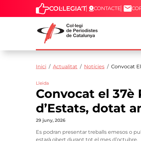
COL·LEGIA'T
CONTACTE
CO
Capçalera
Fil d'ariadna
Vés al contingut
Inici
Actualitat
Notícies
Convocat El
Lleida
Convocat el 37è 
d’Estats, dotat 
29 juny, 2026
Es podran presentar treballs emesos o publ
estarà obert durant tot el mes d’octubre.