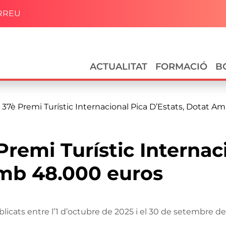
RREU
Navegació principal
ACTUALITAT
FORMACIÓ
B
 37è Premi Turístic Internacional Pica D’Estats, Dotat A
Premi Turístic Internac
amb 48.000 euros
icats entre l’1 d’octubre de 2025 i el 30 de setembre de 2