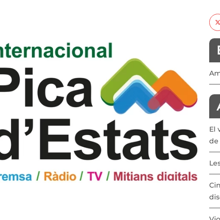
Amb
El 
de 
Les
Cin
dis
Vio