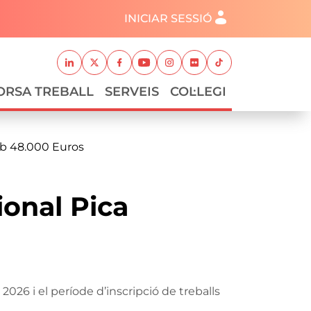
Menú del compte d'usuari
INICIAR SESSIÓ
Xarxes socials
Linkedin
Twitter
Facebook
Youtube
Instagram
Flickr
TikTok
ORSA TREBALL
SERVEIS
COL·LEGI
mb 48.000 Euros
ional Pica
026 i el període d’inscripció de treballs