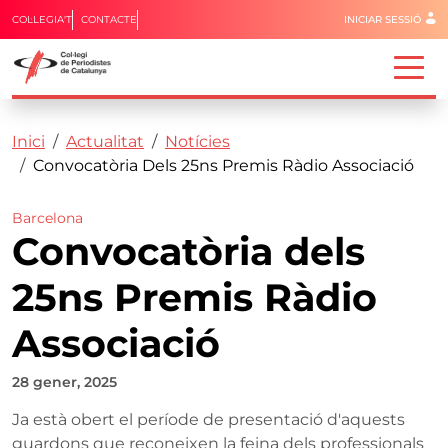
Menú del 
COL·LEGIA'T
CONTACTE
INICIAR SESSIÓ
Capçalera
Fil d'ariadna
Vés al contingut
Inici
Actualitat
Notícies
Convocatòria Dels 25ns Premis Ràdio Associació
Barcelona
Convocatòria dels
25ns Premis Ràdio
Associació
28 gener, 2025
Ja està obert el període de presentació d'aquests
guardons que reconeixen la feina dels professionals