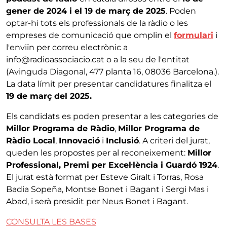
gener de 2024 i el 19 de març de 2025
. Poden
optar-hi tots els professionals de la ràdio o les
empreses de comunicació que omplin el
formulari
i
l'enviïn per correu electrònic a
info@radioassociacio.cat o a la seu de l'entitat
(Avinguda Diagonal, 477 planta 16, 08036 Barcelona.).
La data límit per presentar candidatures finalitza el
19 de març del 2025.
Els candidats es poden presentar a les categories de
Millor Programa de Ràdio
,
Millor Programa de
Ràdio Local
,
Innovació
i
Inclusió
. A criteri del jurat,
queden les propostes per al reconeixement:
Millor
Professional, Premi per Excel·lència i Guardó 1924
.
El jurat està format per Esteve Giralt i Torras, Rosa
Badia Sopeña, Montse Bonet i Bagant i Sergi Mas i
Abad, i serà presidit per Neus Bonet i Bagant.
CONSULTA LES BASES