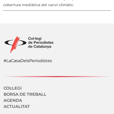
cobertura mediàtica del canvi climàtic
#LaCasaDelsPeriodistes
Navegació secundaria
COL·LEGI
BORSA DE TREBALL
AGENDA
ACTUALITAT