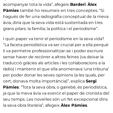
acompanyar tota la vida”, afegeix
Barderi
.
Àlex
Pàmies
també ho resumeix en tres conceptes. “Si
hagués de fer una radiografia conceptual de la meva
àvia, diria que la seva vida està sustentada en tres
grans pilars: la família, la política i el periodisme”.
I quin paper va tenir el periodisme en la seva vida?
“La faceta periodística va ser crucial per a ella perquè
li va permetre professionalitzar-se i poder escriure
sense haver de recórrer a altres feines (va deixar la
traducció gràcies als articles i les col·laboracions a la
ràdio) i mantenir el que ella anomenava ‘una tribuna’
per poder donar les seves opinions (a les quals, per
cert, donava molta importància)”, explica
Sergi
Pàmies
. “Tota la seva obra, o gairebé, és periodística,
ja que la meva àvia va exercir el paper de cronista del
seu temps. Les novel·les són un fet excepcional dins
la seva obra literària”, afegeix
Àlex Pàmies
.