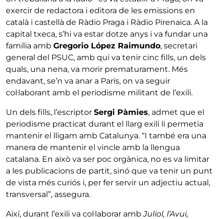
exercir de redactora i editora de les emissions en
català i castellà de Ràdio Praga i Ràdio Pirenaica. A la
capital txeca, s’hi va estar dotze anys i va fundar una
família amb
Gregorio López Raimundo
, secretari
general del PSUC, amb qui va tenir cinc fills, un dels
quals, una nena, va morir prematurament. Més
endavant, se’n va anar a París, on va seguir
col·laborant amb el periodisme militant de l’exili.
Un dels fills, l’escriptor
Sergi Pàmies
, admet que el
periodisme practicat durant el llarg exili li permetia
mantenir el lligam amb Catalunya. “I també era una
manera de mantenir el vincle amb la llengua
catalana. En això va ser poc orgànica, no es va limitar
a les publicacions de partit, sinó que va tenir un punt
de vista més curiós i, per fer servir un adjectiu actual,
transversal”, assegura.
Així, durant l’exili va col·laborar amb
Juliol, l’Avui,