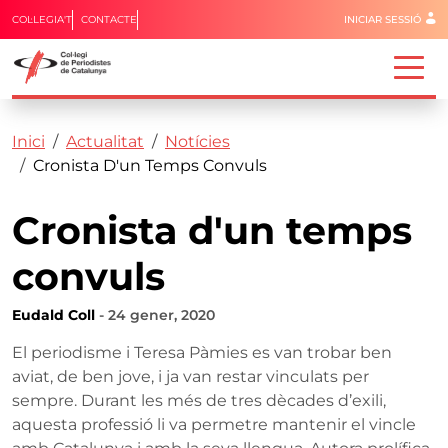
Menú del 
COL·LEGIA'T
CONTACTE
INICIAR SESSIÓ
Capçalera
Fil d'ariadna
Vés al contingut
Inici
Actualitat
Notícies
Cronista D'un Temps Convuls
Cronista d'un temps
convuls
Eudald Coll
- 24 gener, 2020
El periodisme i Teresa Pàmies es van trobar ben
aviat, de ben jove, i ja van restar vinculats per
sempre. Durant les més de tres dècades d’exili,
aquesta professió li va permetre mantenir el vincle