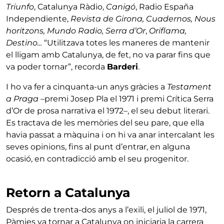
Triunfo
, Catalunya Ràdio,
Canigó
, Radio España
Independiente,
Revista de Girona, Cuadernos, Nous
horitzons, Mundo Radio, Serra d’Or
,
Oriflama,
Destino...
“Utilitzava totes les maneres de mantenir
el lligam amb Catalunya, de fet, no va parar fins que
va poder tornar”, recorda
Barderi
.
I ho va fer a cinquanta-un anys gràcies a
Testament
a Praga
–premi Josep Pla el 1971 i premi Crítica Serra
d’Or de prosa narrativa el 1972–, el seu debut literari.
Es tractava de les memòries del seu pare, que ella
havia passat a màquina i on hi va anar intercalant les
seves opinions, fins al punt d’entrar, en alguna
ocasió, en contradicció amb el seu progenitor.
Retorn a Catalunya
Després de trenta-dos anys a l’exili, el juliol de 1971,
Pàmies va tornar a Catalunya on iniciaria la carrera