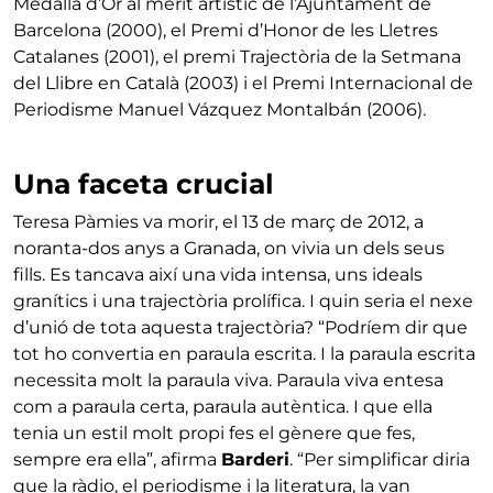
Medalla d’Or al mèrit artístic de l’Ajuntament de
Barcelona (2000), el Premi d’Honor de les Lletres
Catalanes (2001), el premi Trajectòria de la Setmana
del Llibre en Català (2003) i el Premi Internacional de
Periodisme Manuel Vázquez Montalbán (2006).
Una faceta crucial
Teresa Pàmies va morir, el 13 de març de 2012, a
noranta-dos anys a Granada, on vivia un dels seus
fills. Es tancava així una vida intensa, uns ideals
granítics i una trajectòria prolífica. I quin seria el nexe
d’unió de tota aquesta trajectòria? “Podríem dir que
tot ho convertia en paraula escrita. I la paraula escrita
necessita molt la paraula viva. Paraula viva entesa
com a paraula certa, paraula autèntica. I que ella
tenia un estil molt propi fes el gènere que fes,
sempre era ella”, afirma
Barderi
. “Per simplificar diria
que la ràdio, el periodisme i la literatura, la van