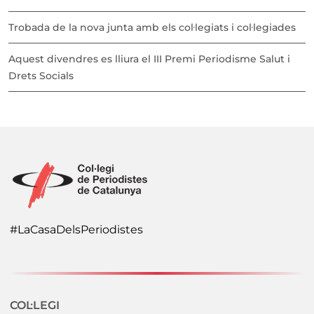
Trobada de la nova junta amb els col·legiats i col·legiades
Aquest divendres es lliura el III Premi Periodisme Salut i
Drets Socials
#LaCasaDelsPeriodistes
Navegació secundaria
COL·LEGI