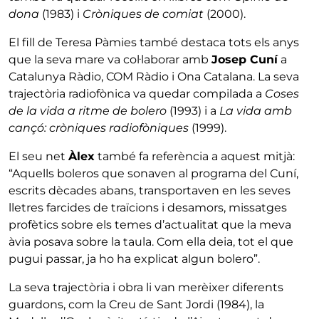
dona
(1983) i
Cròniques de comiat
(2000).
El fill de Teresa Pàmies també destaca tots els anys
que la seva mare va col·laborar amb
Josep Cuní
a
Catalunya Ràdio, COM Ràdio i Ona Catalana. La seva
trajectòria radiofònica va quedar compilada a
Coses
de la vida a ritme de bolero
(1993) i a
La vida amb
cançó: cròniques radiofòniques
(1999).
El seu net
Àlex
també fa referència a aquest mitjà:
“Aquells boleros que sonaven al programa del Cuní,
escrits dècades abans, transportaven en les seves
lletres farcides de traïcions i desamors, missatges
profètics sobre els temes d’actualitat que la meva
àvia posava sobre la taula. Com ella deia, tot el que
pugui passar, ja ho ha explicat algun bolero”.
La seva trajectòria i obra li van merèixer diferents
guardons, com la Creu de Sant Jordi (1984), la