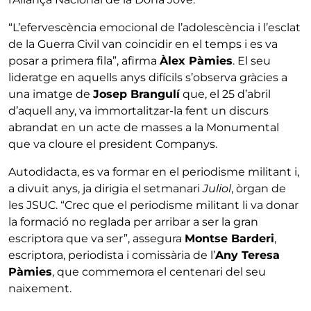
“L’efervescència emocional de l’adolescència i l’esclat
de la Guerra Civil van coincidir en el temps i es va
posar a primera fila”, afirma
Àlex Pàmies
. El seu
lideratge en aquells anys difícils s’observa gràcies a
una imatge de
Josep Brangulí
que, el 25 d’abril
d’aquell any, va immortalitzar-la fent un discurs
abrandat en un acte de masses a la Monumental
que va cloure el president Companys.
Autodidacta, es va formar en el periodisme militant i,
a divuit anys, ja dirigia el setmanari
Juliol
, òrgan de
les JSUC. “Crec que el periodisme militant li va donar
la formació no reglada per arribar a ser la gran
escriptora que va ser”, assegura
Montse Barderi
,
escriptora, periodista i comissària de l’
Any Teresa
Pàmies
, que commemora el centenari del seu
naixement.