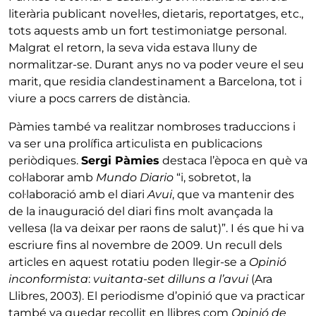
literària publicant novel·les, dietaris, reportatges, etc.,
tots aquests amb un fort testimoniatge personal.
Malgrat el retorn, la seva vida estava lluny de
normalitzar-se. Durant anys no va poder veure el seu
marit, que residia clandestinament a Barcelona, tot i
viure a pocs carrers de distància.
Pàmies també va realitzar nombroses traduccions i
va ser una prolífica articulista en publicacions
periòdiques.
Sergi Pàmies
destaca l’època en què va
col·laborar amb
Mundo Diario
“i, sobretot, la
col·laboració amb el diari
Avui
, que va mantenir des
de la inauguració del diari fins molt avançada la
vellesa (la va deixar per raons de salut)”. I és que hi va
escriure fins al novembre de 2009. Un recull dels
articles en aquest rotatiu poden llegir-se a
Opinió
inconformista
:
vuitanta-set dilluns a l’avui
(Ara
Llibres, 2003). El periodisme d’opinió que va practicar
també va quedar recollit en llibres com
Opinió de