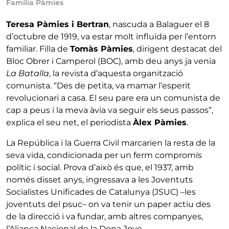
Família Pàmies
Teresa Pàmies i Bertran
, nascuda a Balaguer el 8
d’octubre de 1919, va estar molt influïda per l’entorn
familiar. Filla de
Tomàs Pàmies
, dirigent destacat del
Bloc Obrer i Camperol (BOC), amb deu anys ja venia
La Batalla
, la revista d’aquesta organització
comunista. “Des de petita, va mamar l’esperit
revolucionari a casa. El seu pare era un comunista de
cap a peus i la meva àvia va seguir els seus passos”,
explica el seu net, el periodista
Àlex Pàmies
.
La República i la Guerra Civil marcarien la resta de la
seva vida, condicionada per un ferm compromís
polític i social. Prova d’això és que, el 1937, amb
només disset anys, ingressava a les Joventuts
Socialistes Unificades de Catalunya (JSUC) –les
joventuts del psuc– on va tenir un paper actiu des
de la direcció i va fundar, amb altres companyes,
l’Aliança Nacional de la Dona Jove.