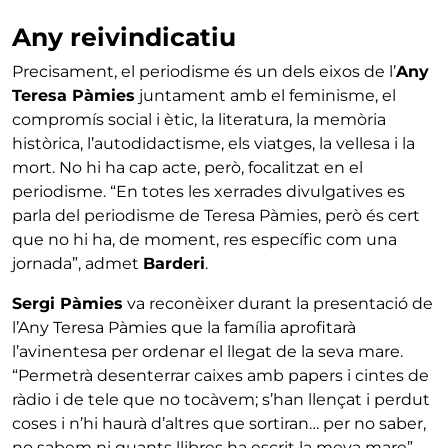
Any reivindicatiu
Precisament, el periodisme és un dels eixos de l’
Any
Teresa Pàmies
juntament amb el feminisme, el
compromís social i ètic, la literatura, la memòria
històrica, l’autodidactisme, els viatges, la vellesa i la
mort. No hi ha cap acte, però, focalitzat en el
periodisme. “En totes les xerrades divulgatives es
parla del periodisme de Teresa Pàmies, però és cert
que no hi ha, de moment, res específic com una
jornada”, admet
Barderi
.
Sergi Pàmies
va reconèixer durant la presentació de
l’Any Teresa Pàmies que la família aprofitarà
l’avinentesa per ordenar el llegat de la seva mare.
“Permetrà desenterrar caixes amb papers i cintes de
ràdio i de tele que no tocàvem; s’han llençat i perdut
coses i n’hi haurà d’altres que sortiran… per no saber,
no sabem ni quants llibres ha escrit la meva mare”,