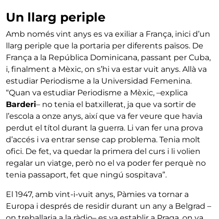
Un llarg periple
Amb només vint anys es va exiliar a França, inici d’un
llarg periple que la portaria per diferents països. De
França a la República Dominicana, passant per Cuba,
i, finalment a Mèxic, on s’hi va estar vuit anys. Allà va
estudiar Periodisme a la Universidad Femenina.
“Quan va estudiar Periodisme a Mèxic, –explica
Barderi
– no tenia el batxillerat, ja que va sortir de
l’escola a onze anys, així que va fer veure que havia
perdut el títol durant la guerra. Li van fer una prova
d’accés i va entrar sense cap problema. Tenia molt
ofici. De fet, va quedar la primera del curs i li volien
regalar un viatge, però no el va poder fer perquè no
tenia passaport, fet que ningú sospitava”.
El 1947, amb vint-i-vuit anys, Pàmies va tornar a
Europa i després de residir durant un any a Belgrad –
on treballaria a la ràdio– es va establir a Praga, on va