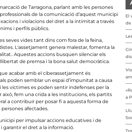
marcació de Tarragona, parlant amb les persones
s professionals de la comunicació d’aquest municipi
El 
ions i violacions del dret a la intimitat a través
de 
nims i perfils públics.
Les
s seves vides tant dins com fora de la feina,
istes. L'assetjament genera malestar, fomenta la
Cin
alitat.. Aquestes accions busquen silenciar els
dis
 llibertat de premsa i la bona salut democràtica.
Vio
 que acabar amb el ciberassetjament és
am
ials poden semblar un espai d’impunitat a causa
 i les víctimes es poden sentir indefenses per la
«Ra
xò, fem una crida a les institucions, els partits
a 
neral a contribuir per posar fi a aquesta forma de
es persones afectades.
Lli
Soc
unicipi per impulsar accions educatives i de
 garantir el dret a la informació.
Tro