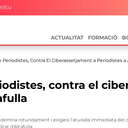
RREU
Navegació principal
ACTUALITAT
FORMACIÓ
B
de Periodistes, Contra El Ciberassetjament a Periodistes a 
riodistes, contra el cib
afulla
condemna rotundament i exigeix l’aturada immediata del 
tat d’Altafulla.