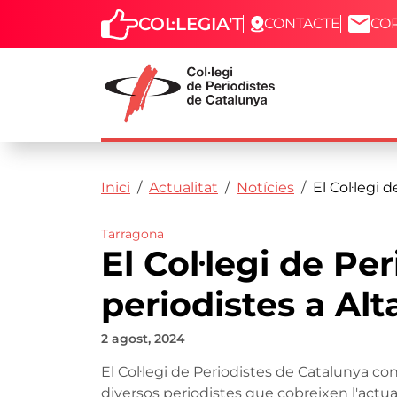
COL·LEGIA'T
CONTACTE
CO
Capçalera
Fil d'ariadna
Vés al contingut
Inici
Actualitat
Notícies
El Col·legi 
Tarragona
El Col·legi de Pe
periodistes a Alt
2 agost, 2024
El Col·legi de Periodistes de Catalunya 
diversos periodistes que cobreixen l'actuali