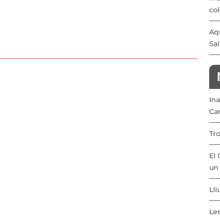
col
Aqu
Sal
In
Ca
Tr
El 
un 
Lli
Le