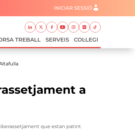
Menú del compte d'usuari
INICIAR SESSIÓ
Xarxes socials
Linkedin
Twitter
Facebook
Youtube
Instagram
Flickr
TikTok
ORSA TREBALL
SERVEIS
COL·LEGI
Altafulla
erassetjament a
ciberassetjament que estan patint