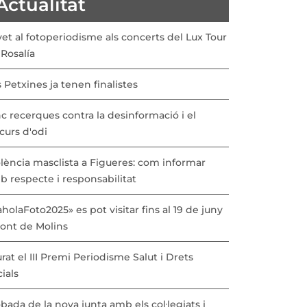
Actualitat
vet al fotoperiodisme als concerts del Lux Tour
Rosalía
 Petxines ja tenen finalistes
c recerques contra la desinformació i el
curs d'odi
lència masclista a Figueres: com informar
b respecte i responsabilitat
holaFoto2025» es pot visitar fins al 19 de juny
Pont de Molins
urat el III Premi Periodisme Salut i Drets
ials
bada de la nova junta amb els col·legiats i