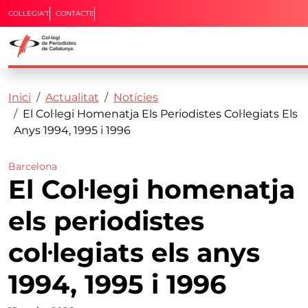
COL·LEGIA'T
CONTACTE
Capçalera
Fil d'ariadna
Vés al contingut
Inici
Actualitat
Notícies
El Col·legi Homenatja Els Periodistes Col·legiats Els
Anys 1994, 1995 i 1996
Barcelona
El Col·legi homenatja
els periodistes
col·legiats els anys
1994, 1995 i 1996