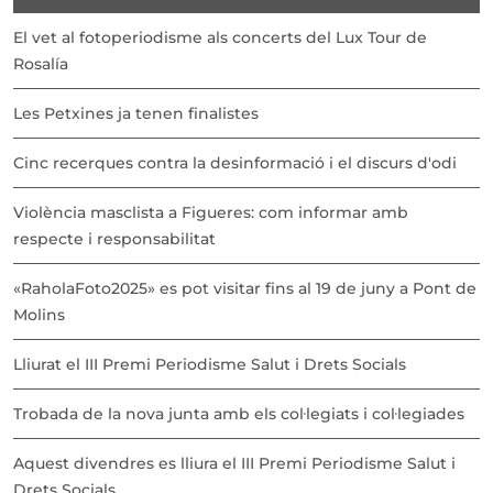
El vet al fotoperiodisme als concerts del Lux Tour de
Rosalía
Les Petxines ja tenen finalistes
Cinc recerques contra la desinformació i el discurs d'odi
Violència masclista a Figueres: com informar amb
respecte i responsabilitat
«RaholaFoto2025» es pot visitar fins al 19 de juny a Pont de
Molins
Lliurat el III Premi Periodisme Salut i Drets Socials
Trobada de la nova junta amb els col·legiats i col·legiades
Aquest divendres es lliura el III Premi Periodisme Salut i
Drets Socials