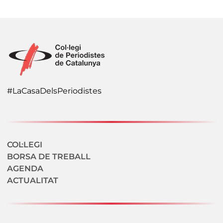
#LaCasaDelsPeriodistes
Navegació secundaria
COL·LEGI
BORSA DE TREBALL
AGENDA
ACTUALITAT