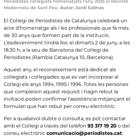
Periodistes col·legiats homenatjats l'any 2025 al Recinte
Modernista de Sant Pau.
Autor: Jordi Salinas
El Col·legi de Periodistes de Catalunya celebrarà un
acte d’homenatge als i les professionals que fa més
de 30 anys que formen part de la institució.
L’esdeveniment tindrà lloc el dimarts 2 de juny, a les
18.30 h, a la seu de Barcelona del Col·legi de
Periodistes (Rambla Catalunya 10, Barcelona).
Aquest any, el reconeixement està dedicat als
col·legiats i col·legiades que es van incorporar al
Col·legi els anys 1994, 1995 i 1996. Totes les persones
que compleixin aquest requisit i hagin rebut la
invitació poden confirmar l'assistència mitjançant el
formulari que han rebut per correu electrònic.
Per a qualsevol dubte o consulta, es pot contactar
amb el Col·legi a través del telèfon
93 317 19 20
o del
correu electrònic
comunicacio@periodistes.cat
.