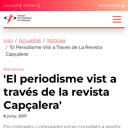
Menú del 
COL·LEGIA'T
CONTACTE
INICIAR SESSIÓ
Capçalera
Fil d'ariadna
Vés al contingut
Inici
Actualitat
Notícies
'El Periodisme Vist a Través de La Revista
Capçalera'
Barcelona
'El periodisme vist a
través de la revista
Capçalera'
8 juny, 2017
Els col·legiats i col·legiades estan convidats a assistir