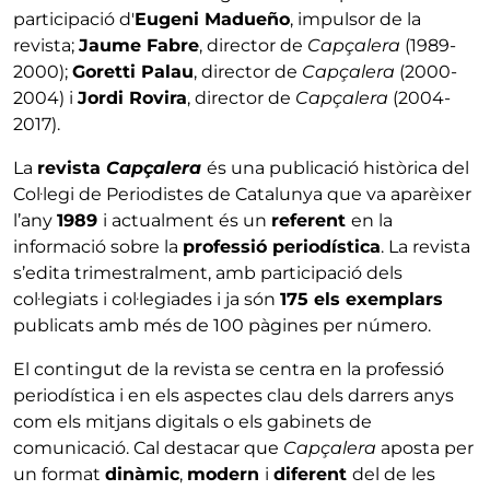
participació d'
Eugeni Madueño
, impulsor de la
revista;
Jaume Fabre
, director de
Capçalera
(1989-
2000);
Goretti Palau
, director de
Capçalera
(2000-
2004) i
Jordi Rovira
, director de
Capçalera
(2004-
2017).
La
revista
Capçalera
és una publicació històrica del
Col·legi de Periodistes de Catalunya que va aparèixer
l’any
1989
i actualment és un
referent
en la
informació sobre la
professió periodística
. La revista
s’edita trimestralment, amb participació dels
col·legiats i col·legiades i ja són
175 els exemplars
publicats amb més de 100 pàgines per número.
El contingut de la revista se centra en la professió
periodística i en els aspectes clau dels darrers anys
com els mitjans digitals o els gabinets de
comunicació. Cal destacar que
Capçalera
aposta per
un format
dinàmic
,
modern
i
diferent
del de les