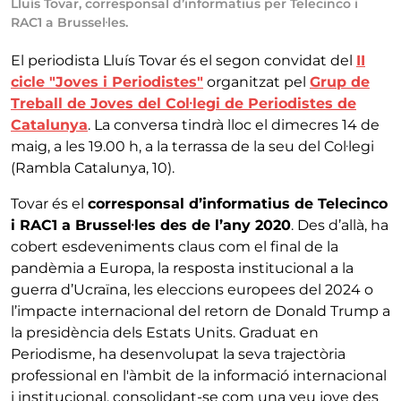
Lluís Tovar, corresponsal d’informatius per Telecinco i
RAC1 a Brussel·les.
El periodista Lluís Tovar és el segon convidat del
II
cicle "Joves i Periodistes"
organitzat pel
Grup de
Treball de Joves del Col·legi de Periodistes de
Catalunya
. La conversa tindrà lloc el dimecres 14 de
maig, a les 19.00 h, a la terrassa de la seu del Col·legi
(Rambla Catalunya, 10).
Tovar és el
corresponsal d’informatius de Telecinco
i RAC1 a Brussel·les des de l’any 2020
. Des d’allà, ha
cobert esdeveniments claus com el final de la
pandèmia a Europa, la resposta institucional a la
guerra d’Ucraïna, les eleccions europees del 2024 o
l’impacte internacional del retorn de Donald Trump a
la presidència dels Estats Units. Graduat en
Periodisme, ha desenvolupat la seva trajectòria
professional en l'àmbit de la informació internacional
i institucional, consolidant-se com una veu jove des