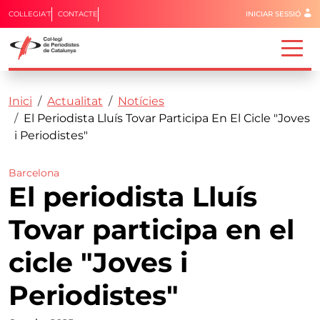
Menú del 
COL·LEGIA'T
CONTACTE
INICIAR SESSIÓ
Capçalera
Fil d'ariadna
Vés al contingut
Inici
Actualitat
Notícies
El Periodista Lluís Tovar Participa En El Cicle "Joves
i Periodistes"
Barcelona
El periodista Lluís
Tovar participa en el
cicle "Joves i
Periodistes"