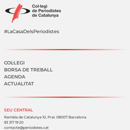
#LaCasaDelsPeriodistes
Navegació secundaria
COL·LEGI
BORSA DE TREBALL
AGENDA
ACTUALITAT
SEU CENTRAL
Rambla de Catalunya 10, Pral. 08007 Barcelona
93 317 19 20
contacte@periodistes.cat