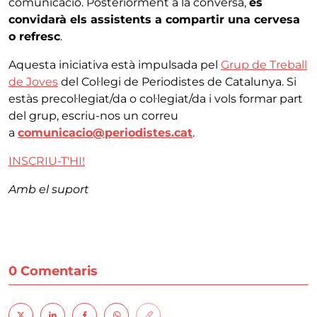
comunicació. Posteriorment a la conversa,
es
convidarà els assistents a compartir una cervesa
o refresc
.
Aquesta iniciativa està impulsada pel
Grup de Treball
de Joves
del Col·legi de Periodistes de Catalunya. Si
estàs precol·legiat/da o col·legiat/da i vols formar part
del grup, escriu-nos un correu
a
comunicacio@periodistes.cat
.
INSCRIU-T'HI!
Amb el suport
0 Comentaris