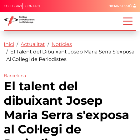
Menú del 
COL·LEGIA'T
CONTACTE
INICIAR SESSIÓ
Capçalera
Fil d'ariadna
Vés al contingut
Inici
Actualitat
Notícies
El Talent del Dibuixant Josep Maria Serra S'exposa
Al Col·legi de Periodistes
Barcelona
El talent del
dibuixant Josep
Maria Serra s'exposa
al Col·legi de