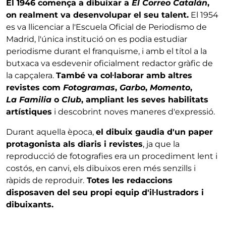
El 1946 comença a dibuixar a
El Correo Catalán
,
on realment va desenvolupar el seu talent.
El 1954
es va llicenciar a l'Escuela Oficial de Periodismo de
Madrid, l'única institució on es podia estudiar
periodisme durant el franquisme, i amb el títol a la
butxaca va esdevenir oficialment redactor gràfic de
la capçalera.
També va col·laborar amb altres
revistes com
Fotogramas
,
Garbo
,
Momento
,
La Familia
o
Club
, ampliant les seves habilitats
artístiques
i descobrint noves maneres d'expressió.
Durant aquella època,
el dibuix gaudia d'un paper
protagonista als diaris i revistes
, ja que la
reproducció de fotografies era un procediment lent i
costós, en canvi, els dibuixos eren més senzills i
ràpids de reproduir.
Totes les redaccions
disposaven del seu propi equip d'il·lustradors i
dibuixants.