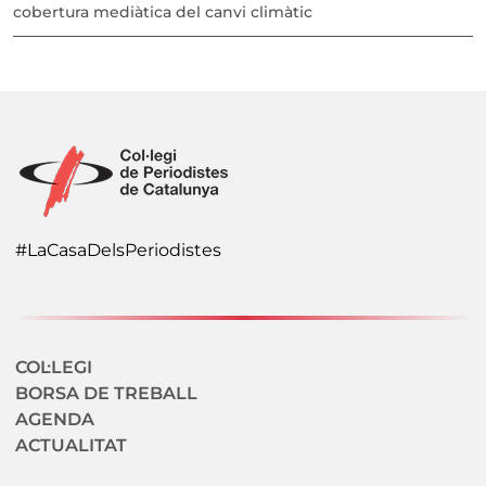
cobertura mediàtica del canvi climàtic
#LaCasaDelsPeriodistes
Navegació secundaria
COL·LEGI
BORSA DE TREBALL
AGENDA
ACTUALITAT