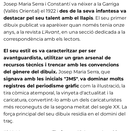
Josep Maria Serra i Constantí va néixer a la Garriga
(Vallès Oriental) el 1922 i
des de la seva infantesa va
destacar pel seu talent amb el llapis
. El seu primer
dibuix publicat va aparèixer quan només tenia onze
anys, a la revista
L'Avant
, en una secció dedicada a la
correspondència amb els lectors.
El seu estil es va caracteritzar per ser
avantguardista, utilitzar un gran arsenal de
recursos tècnics i trencar amb les convencions
del gènere del dibuix.
Josep Maria Serra, que
signava amb les inicials "JMS"
,
va dominar molts
registres del periodisme gràfic
com la il·lustració, la
tira còmica atemporal, la vinyeta d'actualitat i la
caricatura, convertint-lo amb un dels caricaturistes
més reconeguts de la segona meitat del segle XX. La
força principal del seu dibuix residia en el domini del
traç.