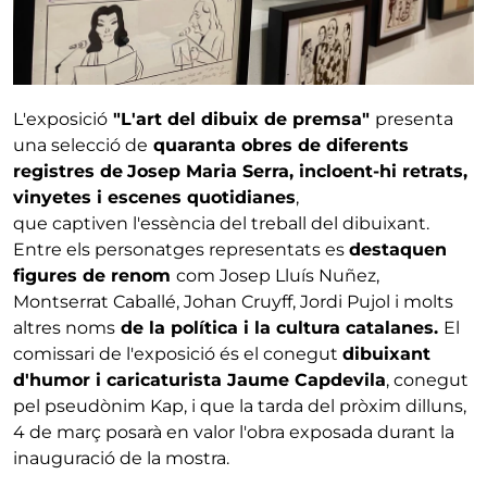
L'exposició
"L'art del dibuix de premsa"
presenta
una selecció de
quaranta obres de diferents
registres de
Josep Maria Serra
, incloent-hi retrats,
vinyetes i escenes quotidianes
,
que captiven l'essència del treball del dibuixant.
Entre els personatges representats es
destaquen
figures de renom
com Josep Lluís Nuñez,
Montserrat Caballé, Johan Cruyff, Jordi Pujol i molts
altres noms
de la política i la cultura catalanes.
El
comissari de l'exposició és el conegut
dibuixant
d'humor i caricaturista Jaume Capdevila
, conegut
pel pseudònim Kap, i que la tarda del pròxim dilluns,
4 de març posarà en valor l'obra exposada durant la
inauguració de la mostra.