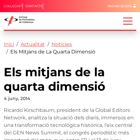
Menú del 
COL·LEGIA'T
CONTACTE
INICIAR SESSIÓ
Capçalera
Fil d'ariadna
Vés al contingut
Inici
Actualitat
Notícies
Els Mitjans de La Quarta Dimensió
Els mitjans de la
quarta dimensió
4 juny, 2014
Ricardo Kirschbaum, president de la Global Editors
Network, analitza la situació dels diaris, immersos en
una transformació tecnològica histórica, l’eix central
del GEN News Summit, el congrés periodístic més