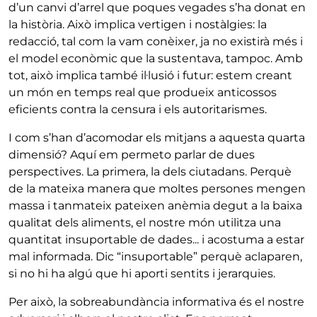
d’un canvi d’arrel que poques vegades s’ha donat en
la història. Això implica vertigen i nostàlgies: la
redacció, tal com la vam conèixer, ja no existirà més i
el model econòmic que la sustentava, tampoc. Amb
tot, això implica també il·lusió i futur: estem creant
un món en temps real que produeix anticossos
eficients contra la censura i els autoritarismes.
I com s’han d’acomodar els mitjans a aquesta quarta
dimensió? Aquí em permeto parlar de dues
perspectives. La primera, la dels ciutadans. Perquè
de la mateixa manera que moltes persones mengen
massa i tanmateix pateixen anèmia degut a la baixa
qualitat dels aliments, el nostre món utilitza una
quantitat insuportable de dades... i acostuma a estar
mal informada. Dic “insuportable” perquè aclaparen,
si no hi ha algú que hi aporti sentits i jerarquies.
Per això, la sobreabundància informativa és el nostre