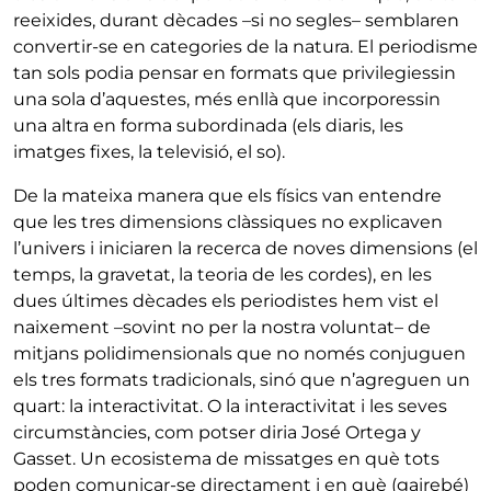
reeixides, durant dècades –si no segles– semblaren
convertir-se en categories de la natura. El periodisme
tan sols podia pensar en formats que privilegiessin
una sola d’aquestes, més enllà que incorporessin
una altra en forma subordinada (els diaris, les
imatges fixes, la televisió, el so).
De la mateixa manera que els físics van entendre
que les tres dimensions clàssiques no explicaven
l’univers i iniciaren la recerca de noves dimensions (el
temps, la gravetat, la teoria de les cordes), en les
dues últimes dècades els periodistes hem vist el
naixement –sovint no per la nostra voluntat– de
mitjans polidimensionals que no només conjuguen
els tres formats tradicionals, sinó que n’agreguen un
quart: la interactivitat. O la interactivitat i les seves
circumstàncies, com potser diria José Ortega y
Gasset. Un ecosistema de missatges en què tots
poden comunicar-se directament i en què (gairebé)