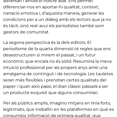
adversari i alhora el nostre aliat. Ens permet
diferenciar-nos en aportar-hi qualitat, context,
narració emotiva i, d’aquesta manera, generar les
condicions per a un diàleg amb els lectors que ja no
és tàcit, sinó real: avui els periodistes també som
gestors de comunitat.
La segona perspectiva és la dels editors. El
periodisme de la quarta dimensió té regles que ens
desestructuren si mirem el passat, i un futur
econòmic que encara no és sòlid. Resumiria la meva
intuïció professional per als propers anys amb una
amalgama de contingut i de tecnologia. Les tauletes
seran més flexibles i prendran certes qualitats del
paper: i quan això passi, el diari clàssic passarà a ser
un producte exquisit que alguns consumiran.
Per als públics amplis, imagino mitjans en línia forts,
legitimats, que treballin en les plataformes en què es
consumeix informació de primera qualitat, que