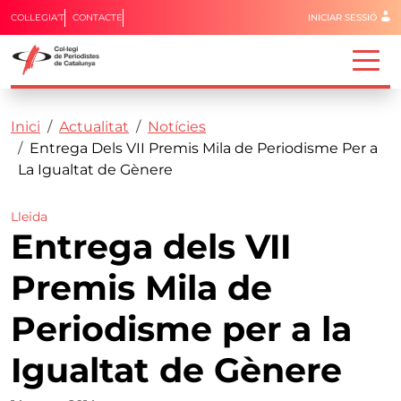
Menú del 
COL·LEGIA'T
CONTACTE
INICIAR SESSIÓ
Capçalera
Fil d'ariadna
Vés al contingut
Inici
Actualitat
Notícies
Entrega Dels VII Premis Mila de Periodisme Per a
La Igualtat de Gènere
Lleida
Entrega dels VII
Premis Mila de
Periodisme per a la
Igualtat de Gènere