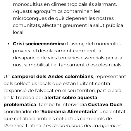
monocultius en climes tropicals és alarmant.
Aquests agroquímics contaminen les
microconques de què depenen les nostres
comunitats, afectant greument la salut pública
local.
Crisi socioeconòmica:
L'avenç del monocultiu
provoca el desplaçament camperol, la
desaparició de vies terciàries essencials per a la
nostra mobilitat i el tancament d'escoles rurals.
Un
camperol dels Andes colombians
, representant
dels col·lectius locals que estan lluitant contra
l’expansió de l’alvocat en el seu territori, participarà
en la trobada per
alertar sobre aquesta
problemàtica
. També hi intervindrà
Gustavo Duch
,
coordinador de
‘Soberanía Alimentaria’
, una entitat
que col·labora amb els col·lectius camperols de
l’Amèrica Llatina.
Les declaracions del camperol es