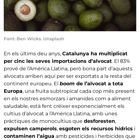
Font: Ben Wicks. Unsplash
En els últims deu anys,
Catalunya ha multiplicat
per cinc les seves importacions d’alvocat
. El 83%
prové de l’Amèrica Llatina, però bona part d’aquests
alvocats arriben aquí per ser exportats a la resta del
continent europeu. El
boom
de l’alvocat a tota
Europa
, una fruita subtropical cada cop més present
en els nostres esmorzars i amanides com a aliment
saludable, està fent créixer exponencialment els
cultius d’alvocat a l’Amèrica Llatina, amb unes
pràctiques de monocultius que
desforesten
,
expulsen camperols
,
esgoten els recursos hídrics
i
contaminen l’aigua
amb pesticides i herbicides que