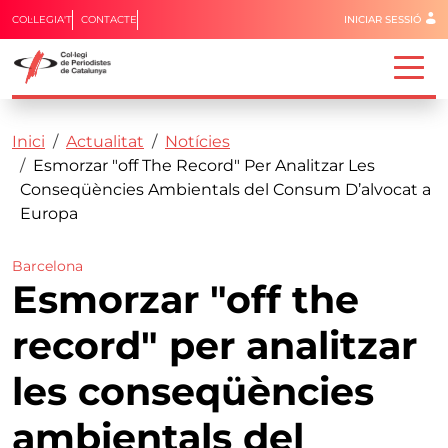
Menú del 
COL·LEGIA'T
CONTACTE
INICIAR SESSIÓ
Capçalera
Fil d'ariadna
Vés al contingut
Inici
Actualitat
Notícies
Esmorzar "off The Record" Per Analitzar Les
Conseqüències Ambientals del Consum D’alvocat a
Europa
Barcelona
Esmorzar "off the
record" per analitzar
les conseqüències
ambientals del