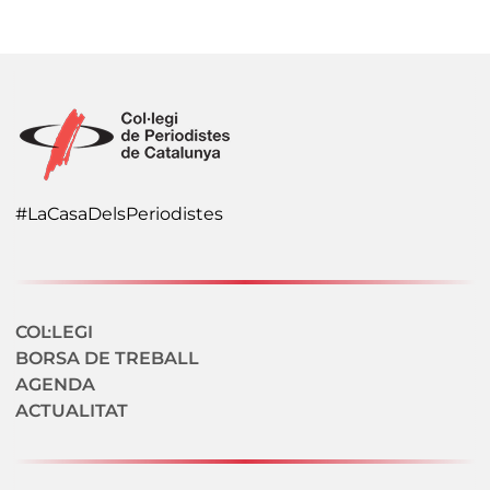
#LaCasaDelsPeriodistes
Navegació secundaria
COL·LEGI
BORSA DE TREBALL
AGENDA
ACTUALITAT