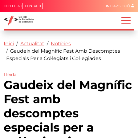
Menú del 
COL·LEGIA'T
CONTACTE
INICIAR SESSIÓ
Capçalera
Fil d'ariadna
Vés al contingut
Inici
Actualitat
Notícies
Gaudeix del Magnífic Fest Amb Descomptes
Especials Per a Col·legiats i Col·legiades
Lleida
Gaudeix del Magnífic
Fest amb
descomptes
especials per a