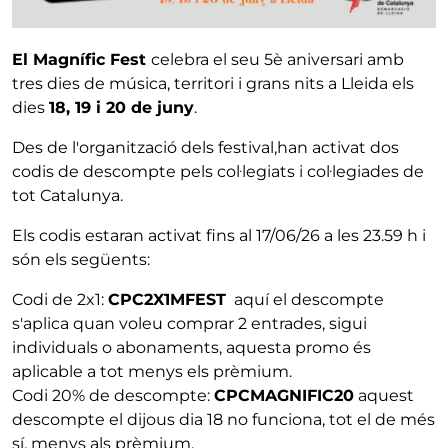
El Magnífic Fest
celebra el seu 5è aniversari amb
tres dies de música, territori i grans nits a Lleida els
dies
18, 19 i 20 de juny
.
Des de l'organització dels festival,han activat dos
codis de descompte pels col·legiats i col·legiades de
tot Catalunya.
Els codis estaran activat fins al 17/06/26 a les 23.59 h i
són els següents:
Codi de 2x1:
CPC2X1MFEST
aquí el descompte
s'aplica quan voleu comprar 2 entrades, sigui
individuals o abonaments, aquesta promo és
aplicable a tot menys els prèmium.
Codi 20% de descompte:
CPCMAGNIFIC20
aquest
descompte el dijous dia 18 no funciona, tot el de més
sí, menys als prèmium.