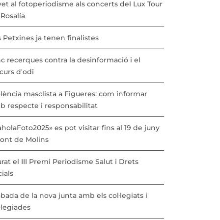
vet al fotoperiodisme als concerts del Lux Tour
Rosalía
 Petxines ja tenen finalistes
c recerques contra la desinformació i el
curs d'odi
lència masclista a Figueres: com informar
b respecte i responsabilitat
holaFoto2025» es pot visitar fins al 19 de juny
Pont de Molins
urat el III Premi Periodisme Salut i Drets
ials
bada de la nova junta amb els col·legiats i
·legiades