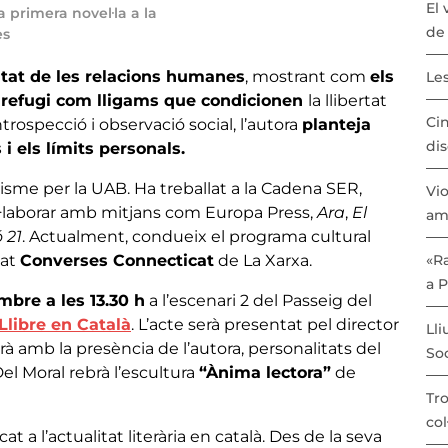
El 
 primera novel·la a la
de 
es
itat de les relacions humanes
, mostrant com
els
Les
e refugi com lligams que condicionen
la llibertat
Cin
ospecció i observació social, l’autora
planteja
dis
 i els límits personals.
isme per la UAB. Ha treballat a la Cadena SER,
Vio
·laborar amb mitjans com Europa Press,
Ara
,
El
am
 21
. Actualment, condueix el programa cultural
tat
Converses Connecticat
de La Xarxa.
«Ra
a 
mbre a les 13.30 h
a l’escenari 2 del Passeig del
Llibre en Català
. L’acte serà presentat pel director
Lli
rà amb la presència de l’autora, personalitats del
Soc
Del Moral rebrà l’escultura
“Ànima lectora”
de
Tro
col
at a l’actualitat literària en català. Des de la seva