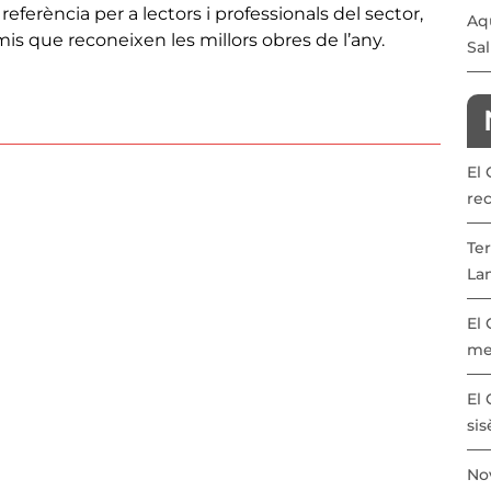
eferència per a lectors i professionals del sector,
Aqu
mis que reconeixen les millors obres de l’any.
Sal
El
re
Ter
La
El
me
El 
sis
Nov