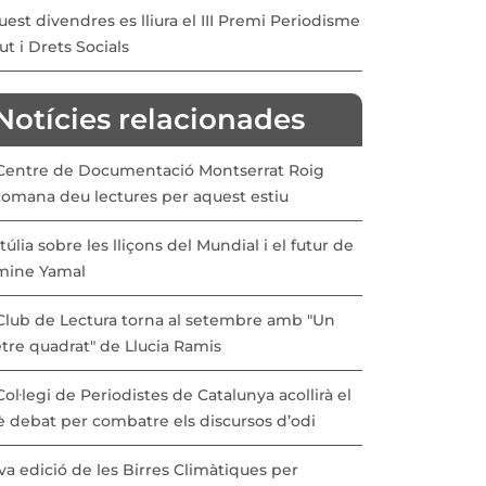
est divendres es lliura el III Premi Periodisme
ut i Drets Socials
Notícies relacionades
 Centre de Documentació Montserrat Roig
comana deu lectures per aquest estiu
túlia sobre les lliçons del Mundial i el futur de
mine Yamal
 Club de Lectura torna al setembre amb "Un
tre quadrat" de Llucia Ramis
Col·legi de Periodistes de Catalunya acollirà el
è debat per combatre els discursos d’odi
a edició de les Birres Climàtiques per