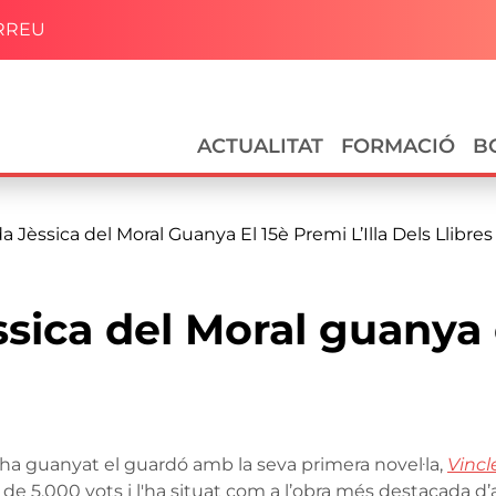
RREU
Navegació principal
ACTUALITAT
FORMACIÓ
B
da Jèssica del Moral Guanya El 15è Premi L’Illa Dels Llibres
ssica del Moral guanya
al ha guanyat el guardó amb la seva primera novel·la,
Vincle
de 5.000 vots i l'ha situat com a l’obra més destacada d’