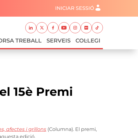
Menú del compte d'usuari
INICIAR SESSIÓ
Xarxes socials
Linkedin
Twitter
Facebook
Youtube
Instagram
Flickr
TikTok
ORSA TREBALL
SERVEIS
COL·LEGI
 el 15è Premi
s, afectes i grillons
(Columna). El premi,
aquesta edició.