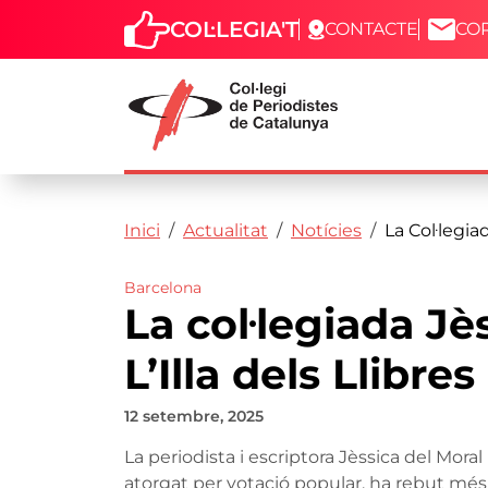
COL·LEGIA'T
CONTACTE
CO
Capçalera
Fil d'ariadna
Vés al contingut
Inici
Actualitat
Notícies
La Col·legia
Barcelona
La col·legiada Jè
L’Illa dels Llibres
12 setembre, 2025
La periodista i escriptora Jèssica del Mor
atorgat per votació popular, ha rebut més 