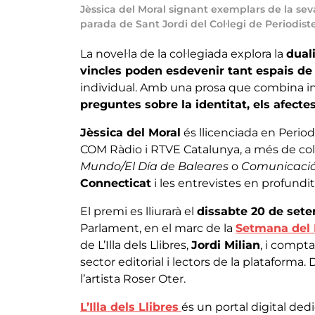
Jèssica del Moral signant exemplars de la seva
parada de Sant Jordi del Col·legi de Periodist
La novel·la de la col·legiada explora la
dual
vincles poden esdevenir tant espais d
individual. Amb una prosa que combina intr
preguntes sobre la identitat, els afectes
Jèssica del Moral
és llicenciada en Period
COM Ràdio i RTVE Catalunya, a més de col
Mundo/El Día de Baleares
o
Comunicació
Connecticat
i les entrevistes en profundi
El premi es lliurarà el
dissabte 20 de sete
Parlament, en el marc de la
Setmana del 
de L’Illa dels Llibres,
Jordi Milian
, i compta
sector editorial i lectors de la plataforma. 
l’artista Roser Oter.
L’Illa dels Llibres
és un portal digital dedic