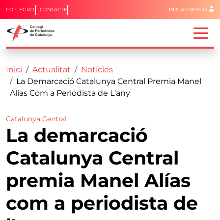
Menú del 
COL·LEGIA'T
CONTACTE
INICIAR SESSIÓ
Capçalera
Fil d'ariadna
Vés al contingut
Inici
Actualitat
Notícies
La Demarcació Catalunya Central Premia Manel
Alías Com a Periodista de L'any
Catalunya Central
La demarcació
Catalunya Central
premia Manel Alías
com a periodista de