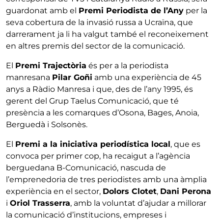
guardonat amb el
Premi Periodista de l’Any
per la
seva cobertura de la invasió russa a Ucraïna, que
darrerament ja li ha valgut també el reconeixement
en altres premis del sector de la comunicació.
El
Premi Trajectòria
és per a la periodista
manresana
Pilar Goñi
amb una experiència de 45
anys a Ràdio Manresa i que, des de l’any 1995, és
gerent del Grup Taelus Comunicació, que té
presència a les comarques d’Osona, Bages, Anoia,
Berguedà i Solsonès.
El
Premi a la iniciativa periodística local
, que es
convoca per primer cop, ha recaigut a l’agència
berguedana B-Comunicació, nascuda de
l’emprenedoria de tres periodistes amb una àmplia
experiència en el sector,
Dolors Clotet
,
Dani Perona
i
Oriol Trasserra
, amb la voluntat d’ajudar a millorar
la comunicació d’institucions, empreses i