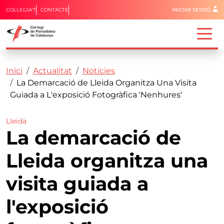
Menú del 
COL·LEGIA'T
CONTACTE
INICIAR SESSIÓ
Capçalera
Fil d'ariadna
Vés al contingut
Inici
Actualitat
Notícies
La Demarcació de Lleida Organitza Una Visita
Guiada a L'exposició Fotogràfica 'Nenhures'
Lleida
La demarcació de
Lleida organitza una
visita guiada a
l'exposició