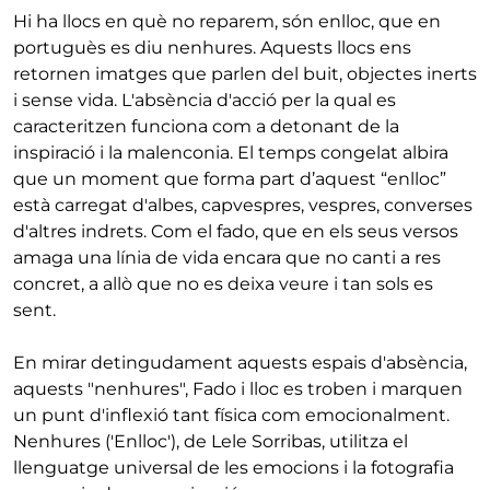
Hi ha llocs en què no reparem, són enlloc, que en
portuguès es diu nenhures. Aquests llocs ens
retornen imatges que parlen del buit, objectes inerts
i sense vida. L'absència d'acció per la qual es
caracteritzen funciona com a detonant de la
inspiració i la malenconia. El temps congelat albira
que un moment que forma part d’aquest “enlloc”
està carregat d'albes, capvespres, vespres, converses
d'altres indrets. Com el fado, que en els seus versos
amaga una línia de vida encara que no canti a res
concret, a allò que no es deixa veure i tan sols es
sent.
En mirar detingudament aquests espais d'absència,
aquests "nenhures", Fado i lloc es troben i marquen
un punt d'inflexió tant física com emocionalment.
Nenhures ('Enlloc'), de Lele Sorribas, utilitza el
llenguatge universal de les emocions i la fotografia