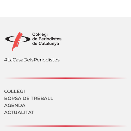
#LaCasaDelsPeriodistes
Navegació secundaria
COL·LEGI
BORSA DE TREBALL
AGENDA
ACTUALITAT