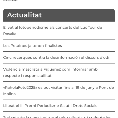
Actualitat
El vet al fotoperiodisme als concerts del Lux Tour de
Rosalía
Les Petxines ja tenen finalistes
Cinc recerques contra la desinformació i el discurs d'odi
Violència masclista a Figueres: com informar amb
respecte i responsabilitat
«RaholaFoto2025» es pot visitar fins al 19 de juny a Pont de
Molins
Lliurat el III Premi Periodisme Salut i Drets Socials
Trobada de la nova junta amb els col·legiats i col·legiades