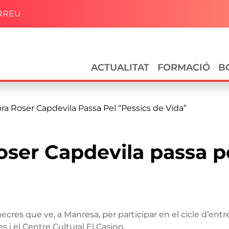
RREU
Navegació principal
ACTUALITAT
FORMACIÓ
B
dora Roser Capdevila Passa Pel “Pessics de Vida”
Roser Capdevila passa p
cres que ve, a Manresa, per participar en el cicle d’ent
s i el Centre Cultural El Casino.