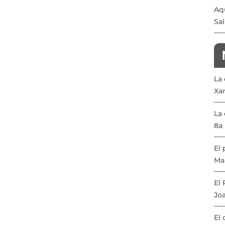
Aqu
Sal
La
Xa
La 
8a 
El 
Ma
El
Joa
El 