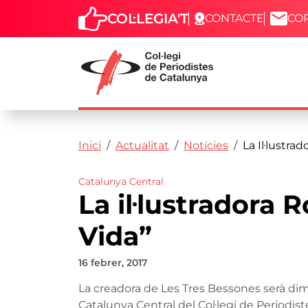
COL·LEGIA'T
CONTACTE
CO
Capçalera
Fil d'ariadna
Vés al contingut
Inici
Actualitat
Notícies
La Il·lustra
Catalunya Central
La il·lustradora 
Vida”
16 febrer, 2017
La creadora de Les Tres Bessones serà dime
Catalunya Central del Col·legi de Periodiste