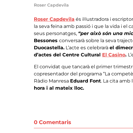
Roser Capdevila
Roser Capdevila
és il·lustradora i escripto
la seva feina amb passió i que la vida i el c
seus personatges,
“per això són una mic
Bessones
conversarà sobre la seva traject
Duocastella.
L’acte es celebrarà
el dimecr
d’actes del Centre Cultural
El Casino
.
L’
El convidat que tancarà el primer trimestr
copresentador del programa “La competènci
Ràdio Manresa
Eduard Font
. La cita amb
hora i al mateix lloc.
0 Comentaris