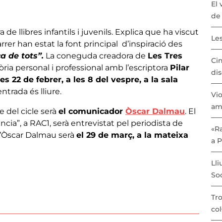
El 
de 
ra de llibres infantils i juvenils. Explica que ha viscut
Les
arrer han estat la font principal d’inspiració des
a de tots”.
La coneguda creadora de
Les Tres
Cin
òria personal i professional amb l’escriptora
Pilar
dis
es 22 de febrer, a les 8 del vespre, a la sala
entrada és lliure.
Vio
am
e del cicle serà
el comunicador
Òscar Dalmau
. El
a”, a RAC1, serà entrevistat pel periodista de
«Ra
 l’Òscar Dalmau serà
el 29 de març, a la mateixa
a 
Lli
Soc
Tro
col