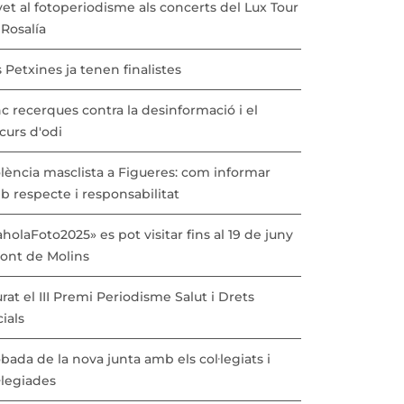
vet al fotoperiodisme als concerts del Lux Tour
Rosalía
 Petxines ja tenen finalistes
c recerques contra la desinformació i el
curs d'odi
lència masclista a Figueres: com informar
b respecte i responsabilitat
holaFoto2025» es pot visitar fins al 19 de juny
Pont de Molins
urat el III Premi Periodisme Salut i Drets
ials
bada de la nova junta amb els col·legiats i
·legiades