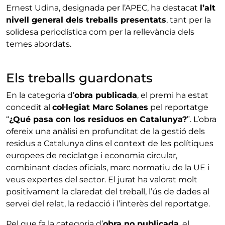
Ernest Udina, designada per l’APEC, ha destacat
l’alt
nivell general dels treballs presentats
, tant per la
solidesa periodística com per la rellevància dels
temes abordats.
Els treballs guardonats
En la categoria d’
obra publicada
, el premi ha estat
concedit al
col·legiat Marc Solanes
pel reportatge
“
¿Qué pasa con los residuos en Catalunya?
”. L’obra
ofereix una anàlisi en profunditat de la gestió dels
residus a Catalunya dins el context de les polítiques
europees de reciclatge i economia circular,
combinant dades oficials, marc normatiu de la UE i
veus expertes del sector. El jurat ha valorat molt
positivament la claredat del treball, l’ús de dades al
servei del relat, la redacció i l’interès del reportatge.
Pel que fa la categoria d’
obra no publicada
, el