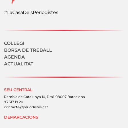
#LaCasaDelsPeriodistes
Navegació secundaria
COL·LEGI
BORSA DE TREBALL
AGENDA
ACTUALITAT
SEU CENTRAL
Rambla de Catalunya 10, Pral. 08007 Barcelona
93 317 19 20
contacte@periodistes.cat
DEMARCACIONS