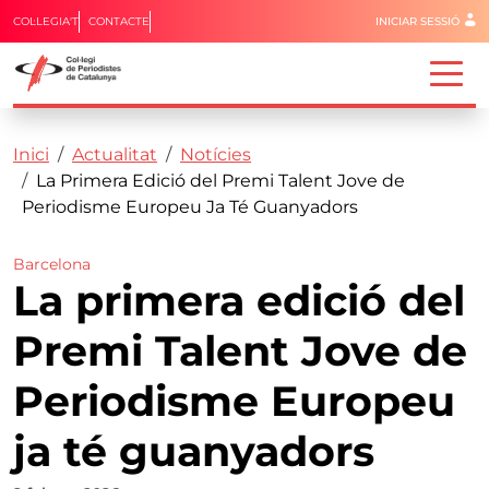
Menú del 
COL·LEGIA'T
CONTACTE
INICIAR SESSIÓ
Capçalera
Fil d'ariadna
Vés al contingut
Inici
Actualitat
Notícies
La Primera Edició del Premi Talent Jove de
Periodisme Europeu Ja Té Guanyadors
Barcelona
La primera edició del
Premi Talent Jove de
Periodisme Europeu
ja té guanyadors