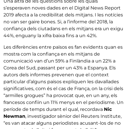
Una altra de les qüestions sobre les quals
s’esperaven noves dades en el Digital News Report
2019 afecta a la credibilitat dels mitjans. I les notícies
no van ser gaire bones. Si, a l’informe del 2018, la
confiança dels ciutadans en els mitjans era un exigu
44%, enguany la xifra baixa fins a un 42%.
Les diferències entre països es fan evidents quan es
mostra com la confiança en els mitjans de
comunicació van d’un 59% a Finlàndia a un 22% a
Corea del Sud, passant per un 43% a Espanya. Els
autors dels informes prevenen que el context
particular d’alguns països expliquen les davallades
significatives, com és el cas de França, on la crisi dels
“armilles grogues” ha provocat que, en un any, els
francesos confiïn un 11% menys en el periodisme. Un
període de temps durant el qual, recordava
Nic
Newman
, investigador sènior del Reuters Institute,
“es van atacar alguns periodistes acusant-los de no