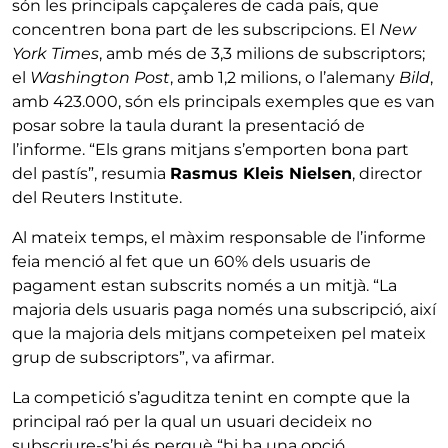
són les principals capçaleres de cada país, que
concentren bona part de les subscripcions. El
New
York Times
, amb més de 3,3 milions de subscriptors;
el
Washington Post
, amb 1,2 milions, o l’alemany
Bild
,
amb 423.000, són els principals exemples que es van
posar sobre la taula durant la presentació de
l’informe. “Els grans mitjans s’emporten bona part
del pastís”, resumia
Rasmus Kleis Nielsen
, director
del Reuters Institute.
Al mateix temps, el màxim responsable de l’informe
feia menció al fet que un 60% dels usuaris de
pagament estan subscrits només a un mitjà. “La
majoria dels usuaris paga només una subscripció, així
que la majoria dels mitjans competeixen pel mateix
grup de subscriptors”, va afirmar.
La competició s’aguditza tenint en compte que la
principal raó per la qual un usuari decideix no
subscriure-s’hi és perquè “hi ha una opció