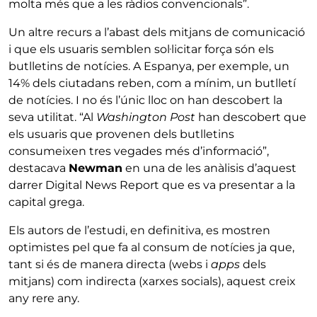
molta més que a les ràdios convencionals”.
Un altre recurs a l’abast dels mitjans de comunicació
i que els usuaris semblen sol·licitar força són els
butlletins de notícies. A Espanya, per exemple, un
14% dels ciutadans reben, com a mínim, un butlletí
de notícies. I no és l’únic lloc on han descobert la
seva utilitat. “Al
Washington Post
han descobert que
els usuaris que provenen dels butlletins
consumeixen tres vegades més d’informació”,
destacava
Newman
en una de les anàlisis d’aquest
darrer Digital News Report que es va presentar a la
capital grega.
Els autors de l’estudi, en definitiva, es mostren
optimistes pel que fa al consum de notícies ja que,
tant si és de manera directa (webs i
apps
dels
mitjans) com indirecta (xarxes socials), aquest creix
any rere any.