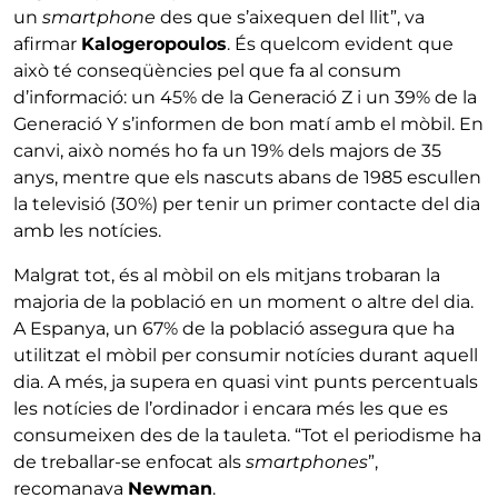
un
smartphone
des que s’aixequen del llit”, va
afirmar
Kalogeropoulos
. És quelcom evident que
això té conseqüències pel que fa al consum
d’informació: un 45% de la Generació Z i un 39% de la
Generació Y s’informen de bon matí amb el mòbil. En
canvi, això només ho fa un 19% dels majors de 35
anys, mentre que els nascuts abans de 1985 escullen
la televisió (30%) per tenir un primer contacte del dia
amb les notícies.
Malgrat tot, és al mòbil on els mitjans trobaran la
majoria de la població en un moment o altre del dia.
A Espanya, un 67% de la població assegura que ha
utilitzat el mòbil per consumir notícies durant aquell
dia. A més, ja supera en quasi vint punts percentuals
les notícies de l’ordinador i encara més les que es
consumeixen des de la tauleta. “Tot el periodisme ha
de treballar-se enfocat als
smartphones
”,
recomanava
Newman
.