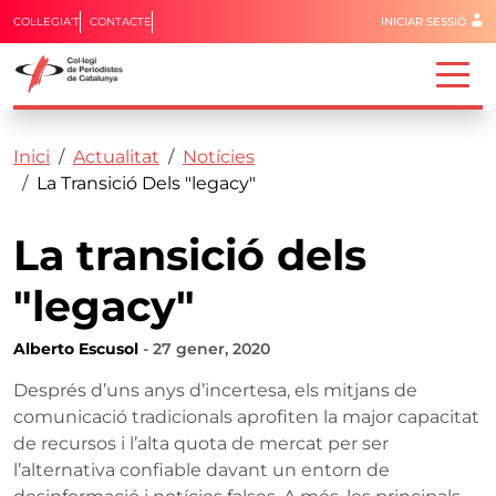
Menú del 
COL·LEGIA'T
CONTACTE
INICIAR SESSIÓ
Capçalera
Fil d'ariadna
Vés al contingut
Inici
Actualitat
Notícies
La Transició Dels "legacy"
La transició dels
"legacy"
Alberto Escusol
- 27 gener, 2020
Després d’uns anys d’incertesa, els mitjans de
comunicació tradicionals aprofiten la major capacitat
de recursos i l’alta quota de mercat per ser
l’alternativa confiable davant un entorn de