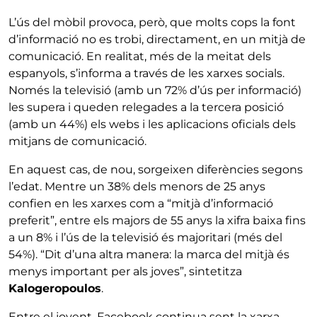
L’ús del mòbil provoca, però, que molts cops la font
d’informació no es trobi, directament, en un mitjà de
comunicació. En realitat, més de la meitat dels
espanyols, s’informa a través de les xarxes socials.
Només la televisió (amb un 72% d’ús per informació)
les supera i queden relegades a la tercera posició
(amb un 44%) els webs i les aplicacions oficials dels
mitjans de comunicació.
En aquest cas, de nou, sorgeixen diferències segons
l’edat. Mentre un 38% dels menors de 25 anys
confien en les xarxes com a “mitjà d’informació
preferit”, entre els majors de 55 anys la xifra baixa fins
a un 8% i l’ús de la televisió és majoritari (més del
54%). “Dit d’una altra manera: la marca del mitjà és
menys important per als joves”, sintetitza
Kalogeropoulos
.
Entre el jovent, Facebook continua sent la xarxa