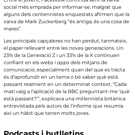
social més emprada per informar-se, malgrat que
alguns dels centennistes enquestats afirmen que la
xarxa de Mark Zuckerberg “és antiga, és una cosa de
mares”.
Les principals capçaleres no han perdut, tanmateix,
el paper rellevant entre les noves generacions. Un
23% de la Generació Z i un 33% de la X continuen
confiant en els webs i
apps
dels mitjans de
comunicació, especialment quan del que es tracta
és d’aprofundir en un tema o bé saber què està
passant realment en un determinat context. “Cada
matí vaig a l’aplicació de la BBC preguntant-me ‘què
està passant?’”, explicava una mil·lennista britànica
entrevistada pels autors de l’informe que resumia
així un hàbit que tenen molts joves.
Podcasts i butlletins