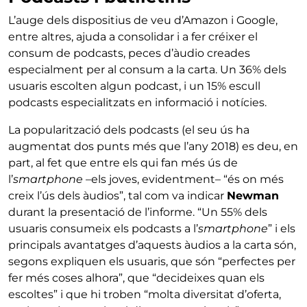
L’auge dels dispositius de veu d’Amazon i Google,
entre altres, ajuda a consolidar i a fer créixer el
consum de podcasts, peces d’àudio creades
especialment per al consum a la carta. Un 36% dels
usuaris escolten algun podcast, i un 15% escull
podcasts especialitzats en informació i notícies.
La popularització dels podcasts (el seu ús ha
augmentat dos punts més que l’any 2018) es deu, en
part, al fet que entre els qui fan més ús de
l’
smartphone
–els joves, evidentment– “és on més
creix l’ús dels àudios”, tal com va indicar
Newman
durant la presentació de l’informe. “Un 55% dels
usuaris consumeix els podcasts a l’
smartphone
” i els
principals avantatges d’aquests àudios a la carta són,
segons expliquen els usuaris, que són “perfectes per
fer més coses alhora”, que “decideixes quan els
escoltes” i que hi troben “molta diversitat d’oferta,