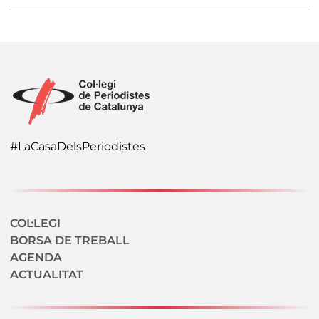
#LaCasaDelsPeriodistes
Navegació secundaria
COL·LEGI
BORSA DE TREBALL
AGENDA
ACTUALITAT