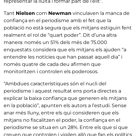
representar la lluita i formar part de l’elit”.
Tant
Nielsen
com
Newman
vinculaven la manca de
confiança en el periodisme amb el fet que la
població no està segura que els mitjans estiguin fent
realment el rol de “quart poder”. Dit d’una altra
manera: només un 51% dels més de 75.000
enquestats considera que els mitjans els ajuden “a
entendre les notícies que han passat aquell dia” i
només quatre de cada deu afirmen que
monitoritzen i controlen els poderosos.
“Ambdues característiques són el nucli del
periodisme i aquest resultat ens porta directes a
explicar la baixa confiança que generen els mitjans
en la població”, apunten els autors a l’estudi. Sense
anar més lluny, entre els qui consideren que els
mitjans no fiscalitzen el poder, la confiança en el
periodisme se situa en un 28%. Entre els que sí que
creuen que controlen i vigilen allò que fan els polítics