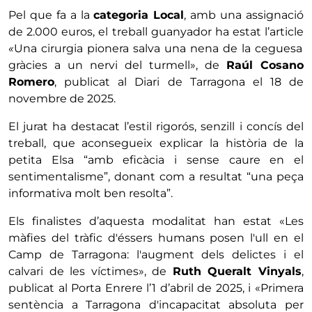
Pel que fa a la
categoria Local
, amb una assignació
de 2.000 euros, el treball guanyador ha estat l’article
«
Una cirurgia pionera salva una nena de la ceguesa
gràcies a un nervi del turmell», de
Raúl Cosano
Romero
, publicat al Diari de Tarragona el 18 de
novembre de 2025.
El jurat ha destacat l’estil rigorós, senzill i concís del
treball, que aconsegueix explicar la història de la
petita Elsa “amb eficàcia i sense caure en el
sentimentalisme”, donant com a resultat “una peça
informativa molt ben resolta”.
Els finalistes d’aquesta modalitat han estat «Les
màfies del tràfic d'éssers humans posen l'ull en el
Camp de Tarragona: l'augment dels delictes i el
calvari de les víctimes», de
Ruth Queralt Vinyals
,
publicat al Porta Enrere l’1 d’abril de 2025, i «Primera
sentència a Tarragona d'incapacitat absoluta per