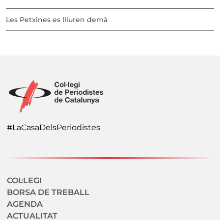
Les Petxines es lliuren demà
#LaCasaDelsPeriodistes
Navegació secundaria
COL·LEGI
BORSA DE TREBALL
AGENDA
ACTUALITAT