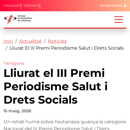
Menú del 
COL·LEGIA'T
CONTACTE
INICIAR SESSIÓ
Capçalera
Fil d'ariadna
Vés al contingut
Inici
Actualitat
Notícies
Lliurat El III Premi Periodisme Salut i Drets Socials
Tarragona
Lliurat el III Premi
Periodisme Salut i
Drets Socials
15 maig, 2026
Un retrat humà sobre l’eutanàsia guanya la categoria
Nacional del III Premi Periodisme Salut i Drets