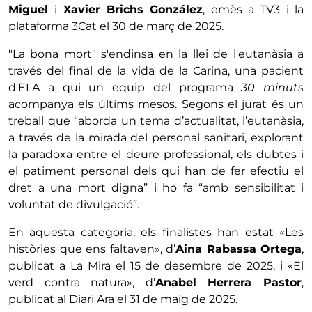
Miguel
i
Xavier Brichs González
, emès a TV3 i la
plataforma 3Cat el 30 de març de 2025.
"La bona mort" s'endinsa en la llei de l'eutanàsia a
través del final de la vida de la Carina, una pacient
d'ELA a qui un equip del programa
30 minuts
acompanya els últims mesos. Segons el jurat és un
treball que “aborda un tema d’actualitat, l’eutanàsia,
a través de la mirada del personal sanitari, explorant
la paradoxa entre el deure professional, els dubtes i
el patiment personal dels qui han de fer efectiu el
dret a una mort digna” i ho fa “amb sensibilitat i
voluntat de divulgació”.
En aquesta categoria, els finalistes han estat «Les
històries que ens faltaven», d’
Aina Rabassa Ortega
,
publicat a La Mira el 15 de desembre de 2025, i «El
verd contra natura», d’
Anabel Herrera Pastor
,
publicat al Diari Ara el 31 de maig de 2025.