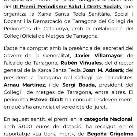
del
III Premi Periodisme Salut i Drets Socials
, que
organitza la Xarxa Santa Tecla Sanitària, Social i
Docent i la Demarcació de Tarragona del Col·legi de
Periodistes de Catalunya, amb la col·laboració del
Col·legi Oficial de Metges de Tarragona.
L’acte ha comptat amb la presència del secretari del
Govern de la Generalitat,
Javier Villamayor
; de
l’alcalde de Tarragona,
Rubén Viñuales
; del director
general de la Xarxa Santa Tecla,
Joan M. Adserà
; del
president a Tarragona del Col·legi de Periodistes,
Arnau Martínez
; i de
Sergi Boada,
president del
Col·legi de Metges de Tarragona
,
entre altres. El
periodista
Esteve Giralt
ha conduït l’esdeveniment,
en què s’ha anunciat el veredicte del jurat.
En aquest sentit, el premi en la
categoria Nacional
,
amb 5.000 euros de dotació, ha recaigut en el
reportatge «La bona mort», de
Begoña Grigelmo