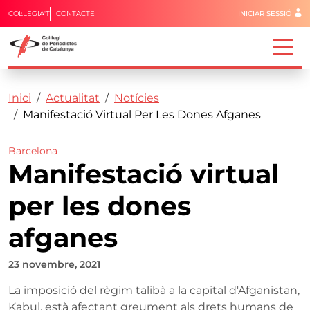
Menú del 
COL·LEGIA'T
CONTACTE
INICIAR SESSIÓ
Capçalera
Fil d'ariadna
Vés al contingut
Inici
Actualitat
Notícies
Manifestació Virtual Per Les Dones Afganes
Barcelona
Manifestació virtual
per les dones
afganes
23 novembre, 2021
La imposició del règim talibà a la capital d'Afganistan,
Kabul, està afectant greument als drets humans de