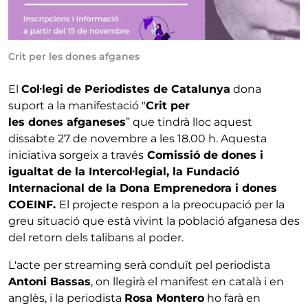
Crit per les dones afganes
El
Col·legi de Periodistes de Catalunya
dona
suport a la manifestació "
Crit per
les dones afganeses
” que tindrà lloc aquest
dissabte 27 de novembre a les 18.00 h. Aquesta
iniciativa sorgeix a través
Comissió de dones i
igualtat de la Intercol·legial, la Fundació
Internacional de la Dona Emprenedora i dones
COEINF.
El projecte respon a la preocupació per la
greu situació que està vivint la població afganesa des
del retorn dels talibans al poder.
L'acte per streaming serà conduït pel periodista
Antoni Bassas
, on llegirà el manifest en català i en
anglès, i la periodista
Rosa Montero
ho farà en