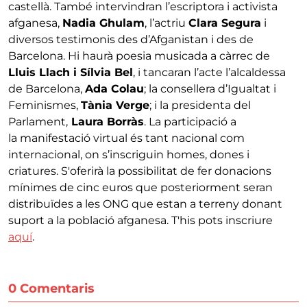
castellà. També intervindran l’escriptora i activista
afganesa,
Nadia Ghulam
, l’actriu
Clara Segura
i
diversos testimonis des d’Afganistan i des de
Barcelona. Hi haurà poesia musicada a càrrec de
Lluis Llach i Sílvia Bel
, i tancaran l’acte l’alcaldessa
de Barcelona,
Ada Colau
; la consellera d’Igualtat i
Feminismes,
Tània Verge
; i la presidenta del
Parlament,
Laura Borràs
. La participació a
la manifestació virtual és tant nacional com
internacional, on s’inscriguin homes, dones i
criatures. S'oferirà la possibilitat de fer donacions
mínimes de cinc euros que posteriorment seran
distribuïdes a les ONG que estan a terreny donant
suport a la població afganesa. T'his pots inscriure
aquí
.
0 Comentaris