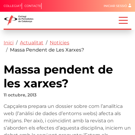
Menú del 
COL·LEGIA'T
CONTACTE
INICIAR SESSIÓ
Capçalera
Fil d'ariadna
Vés al contingut
Inici
Actualitat
Notícies
Massa Pendent de Les Xarxes?
Massa pendent de
les xarxes?
11 octubre, 2013
Capçalera prepara un dossier sobre com l’analítica
web (l’anàlisi de dades d’entorns webs) afecta als
mitjans. Per això, i coincidint amb la revista on
s’aborden els efectes d’aquesta disciplina, iniciem un