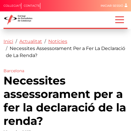
Menú del 
COL·LEGIA'T
CONTACTE
INICIAR SESSIÓ
Capçalera
Fil d'ariadna
Vés al contingut
Inici
Actualitat
Notícies
Necessites Assessorament Per a Fer La Declaració
de La Renda?
Barcelona
Necessites
assessorament per a
fer la declaració de la
renda?