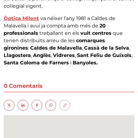
col·legial vigent.
Òptica Milent
va néixer l’any 1981 a Caldes de
Malavella i avui ja compta amb més de
20
professionals
treballant en els
vuit centres
que
tenen distribuïts arreu de les
comarques
gironines
:
Caldes de Malavella
,
Cassà de la Selva
,
Llagostera
,
Anglès
,
Vidreres
,
Sant Feliu de Guíxols
,
Santa Coloma de Farners
i
Banyoles.
0 Comentaris