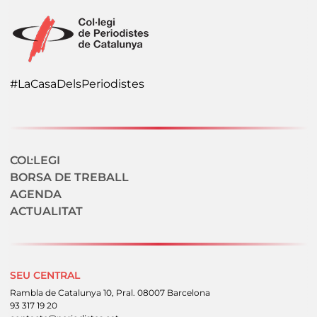
#LaCasaDelsPeriodistes
Navegació secundaria
COL·LEGI
BORSA DE TREBALL
AGENDA
ACTUALITAT
SEU CENTRAL
Rambla de Catalunya 10, Pral. 08007 Barcelona
93 317 19 20