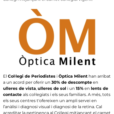
El
Col·legi de Periodistes
i
Òptica Milent
han arribat
a un acord per oferir un
30% de descompte
en
ulleres de vista
,
ulleres de sol
i un
15%
en
lents de
contacte
als col·legiats i els seus familiars. A més, tots
els seus centres t'ofereixen un ampli servei en
l’anàlisi i diagnosi visual i diagnosi de la retina. Cal
acreditar la pertinença al Col·legi mitjançant el carnet