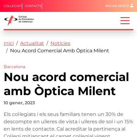
Menú del 
COL·LEGIA'T
CONTACTE
INICIAR SESSIÓ
Capçalera
Fil d'ariadna
Vés al contingut
Inici
Actualitat
Notícies
Nou Acord Comercial Amb Òptica Milent
Barcelona
Nou acord comercial
amb Òptica Milent
10 gener, 2023
Els col·legiats i els seus familiars tenen un 30% de
descompte en ulleres de vista i ulleres de sol i un 15%
en lents de contacte. Cal acreditar la pertinença al
Col·legi mitjançant el carnet col·legial vigent.