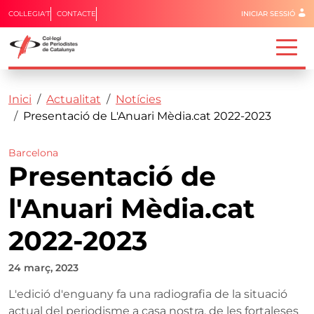
Menú del 
COL·LEGIA'T
CONTACTE
INICIAR SESSIÓ
Capçalera
Fil d'ariadna
Vés al contingut
Inici
Actualitat
Notícies
Presentació de L'Anuari Mèdia.cat 2022-2023
Barcelona
Presentació de
l'Anuari Mèdia.cat
2022-2023
24 març, 2023
L'edició d'enguany fa una radiografia de la situació
actual del periodisme a casa nostra, de les fortaleses