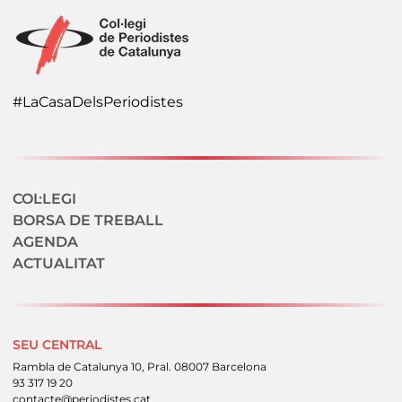
#LaCasaDelsPeriodistes
Navegació secundaria
COL·LEGI
BORSA DE TREBALL
AGENDA
ACTUALITAT
SEU CENTRAL
Rambla de Catalunya 10, Pral. 08007 Barcelona
93 317 19 20
contacte@periodistes.cat