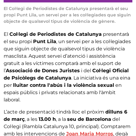
El Col·legi de Periodistes de Catalunya presentarà el seu
propi Punt Lila, un servei per a les col·legiades que siguin
objecte de qualsevol tipus de violència de gènere.
El
Col·legi de Periodistes de Catalunya
presentarà
el seu propi
Punt Lila
, un servei per a les col·legiades
que siguin objecte de qualsevol tipus de violència
masclista. Aquest servei d’atenció i assistència
gratuït a les víctimes comptarà amb el suport de
l’
Associació de Dones Juristes
i del
Col·legi Oficial
de Psicòlegs de Catalunya
. La iniciativa és una eina
per
lluitar contra l'abús i la violència sexual
en
espais públics i privats relacionats amb l'àmbit
laboral.
L’acte de presentació tindrà lloc el pròxim
dilluns 6
de març
, a les
13.00 h
, a la
seu de Barcelona
del
Col·legi (Rambla Catalunya 10, principal). Comptarem
amb les intervencions de
Joan Maria Morros
, degà