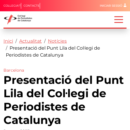
Menú del 
COL·LEGIA'T
CONTACTE
INICIAR SESSIÓ
Capçalera
Fil d'ariadna
Vés al contingut
Inici
Actualitat
Notícies
Presentació del Punt Lila del Col·legi de
Periodistes de Catalunya
Barcelona
Presentació del Punt
Lila del Col·legi de
Periodistes de
Catalunya