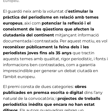
Europeu.
El guardó neix amb la voluntat d’
estimular la
pràctica del periodisme en relació amb temes
europeus
, així com
potenciar la reflexió i el
coneixment de les qüestions que afecten la
ciutadania del continent
mitjançant informació
documentada i contrastada. Per aquest motiu, es vol
reconèixer públicament la feina dels i les
periodistes joves fins als 35 anys
que tractin
aquests temes amb qualitat, rigor periodístic, i fonts i
informacions ben contrastades, com a garantia
imprescindible per generar un debat ciutadà en
l’àmbit europeu.
El premi consta de dues categories:
obres
publicades en premsa escrita o digital
dins l’any
natural de la convocatòria; i
projectes de treballs
periodístics inèdits que encara no han estat
difosos
. Els autors guanyadors rebran un