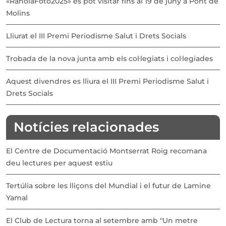
«RaholaFoto2025» es pot visitar fins al 19 de juny a Pont de
Molins
Lliurat el III Premi Periodisme Salut i Drets Socials
Trobada de la nova junta amb els col·legiats i col·legiades
Aquest divendres es lliura el III Premi Periodisme Salut i
Drets Socials
Notícies relacionades
El Centre de Documentació Montserrat Roig recomana
deu lectures per aquest estiu
Tertúlia sobre les lliçons del Mundial i el futur de Lamine
Yamal
El Club de Lectura torna al setembre amb "Un metre