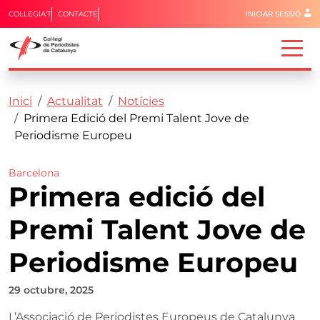
Menú del 
COL·LEGIA'T
CONTACTE
INICIAR SESSIÓ
Capçalera
Fil d'ariadna
Vés al contingut
Inici
Actualitat
Notícies
Primera Edició del Premi Talent Jove de
Periodisme Europeu
Barcelona
Primera edició del
Premi Talent Jove de
Periodisme Europeu
29 octubre, 2025
L’Associació de Periodistes Europeus de Catalunya