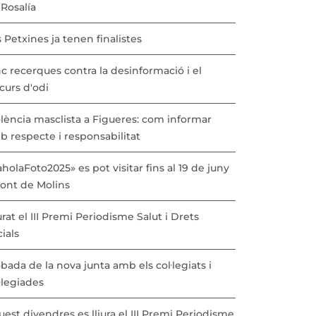
Rosalía
 Petxines ja tenen finalistes
c recerques contra la desinformació i el
curs d'odi
lència masclista a Figueres: com informar
b respecte i responsabilitat
holaFoto2025» es pot visitar fins al 19 de juny
Pont de Molins
urat el III Premi Periodisme Salut i Drets
ials
bada de la nova junta amb els col·legiats i
·legiades
est divendres es lliura el III Premi Periodisme