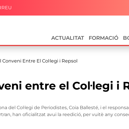
RREU
Navegació principal
ACTUALITAT
FORMACIÓ
B
 Conveni Entre El Col·legi i Repsol
eni entre el Col·legi i 
a del Col·legi de Periodistes, Coia Ballesté, i el respon
ran, han oficialitzat avui la reedició, per vuitè any co