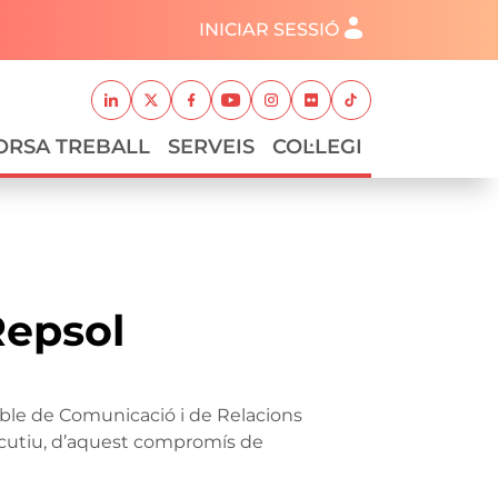
Menú del compte d'usuari
INICIAR SESSIÓ
Xarxes socials
Linkedin
Twitter
Facebook
Youtube
Instagram
Flickr
TikTok
ORSA TREBALL
SERVEIS
COL·LEGI
Repsol
sable de Comunicació i de Relacions
nsecutiu, d’aquest compromís de