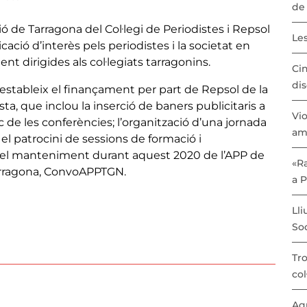
de 
ó de Tarragona del Col·legi de Periodistes i Repsol
Les
ció d’interès pels periodistes i la societat en
nt dirigides als col·legiats tarragonins.
Cin
dis
3, estableix el finançament per part de Repsol de la
ta, que inclou la inserció de baners publicitaris a
Vio
ic de les conferències; l’organització d’una jornada
am
el patrocini de sessions de formació i
i el manteniment durant aquest 2020 de l’APP de
«Ra
rragona, ConvoAPPTGN.
a 
Lli
Soc
Tro
col
Aqu