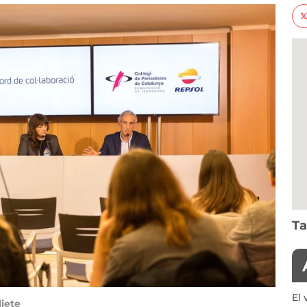
Ta
El 
liete