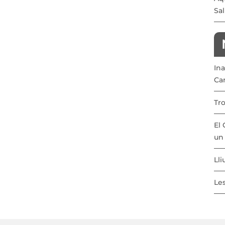
Sal
In
Ca
Tr
El 
un 
Lli
Le