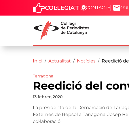
COL·LEGIA'T
CONTACTE
CO
Capçalera
Fil d'ariadna
Vés al contingut
Inici
Actualitat
Notícies
Reedició del
Tarragona
Reedició del conv
13 febrer, 2020
La presidenta de la Demarcació de Tarragon
Externes de Repsol a Tarragona, Josep Bert
col·laboració.