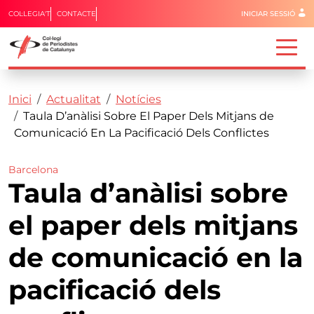
Menú del 
COL·LEGIA'T
CONTACTE
INICIAR SESSIÓ
Capçalera
Fil d'ariadna
Vés al contingut
Inici
Actualitat
Notícies
Taula D’anàlisi Sobre El Paper Dels Mitjans de
Comunicació En La Pacificació Dels Conflictes
Barcelona
Taula d’anàlisi sobre
el paper dels mitjans
de comunicació en la
pacificació dels