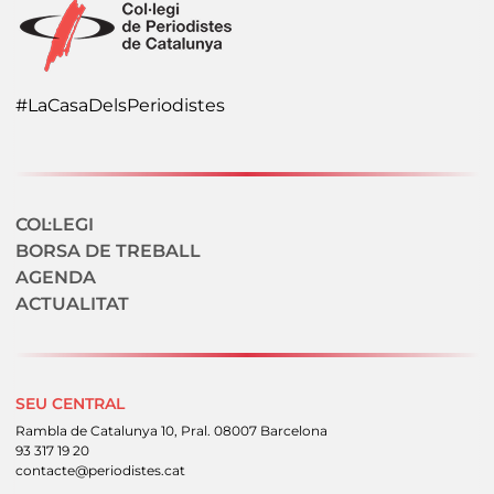
#LaCasaDelsPeriodistes
Navegació secundaria
COL·LEGI
BORSA DE TREBALL
AGENDA
ACTUALITAT
SEU CENTRAL
Rambla de Catalunya 10, Pral. 08007 Barcelona
93 317 19 20
contacte@periodistes.cat