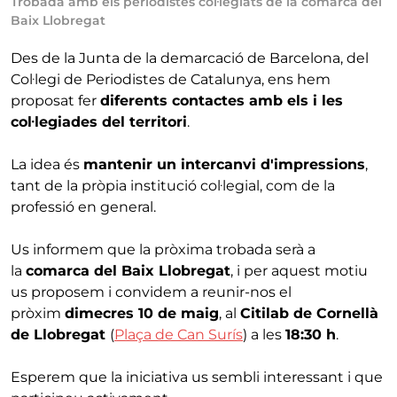
Trobada amb els periodistes col·legiats de la comarca del
Baix Llobregat
Des de la Junta de la demarcació de Barcelona, del
Col·legi de Periodistes de Catalunya, ens hem
proposat fer
diferents contactes amb els i les
col·legiades del territori
.
La idea és
mantenir un intercanvi d'impressions
,
tant de la pròpia institució col·legial, com de la
professió en general.
Us informem que la pròxima trobada serà a
la
comarca del Baix Llobregat
, i per aquest motiu
us proposem i convidem a reunir-nos el
pròxim
dimecres 10 de maig
, al
Citilab de Cornellà
de Llobregat
(
Plaça de Can Surís
) a les
18:30 h
.
Esperem que la iniciativa us sembli interessant i que