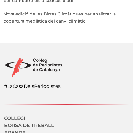
per combatre els discursos d’odi
Nova edició de les Birres Climàtiques per analitzar la
cobertura mediàtica del canvi climàtic
#LaCasaDelsPeriodistes
Navegació secundaria
COL·LEGI
BORSA DE TREBALL
AGENDA