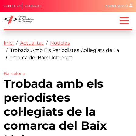
Menú del 
COL·LEGIA'T
CONTACTE
INICIAR SESSIÓ
Capçalera
Fil d'ariadna
Vés al contingut
Inici
Actualitat
Notícies
Trobada Amb Els Periodistes Col·legiats de La
Comarca del Baix Llobregat
Barcelona
Trobada amb els
periodistes
col·legiats de la
comarca del Baix