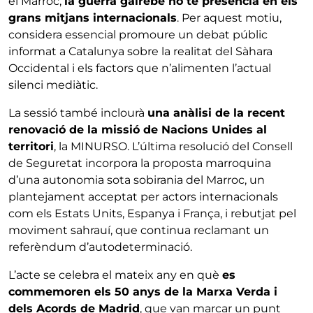
el Marroc,
la guerra gairebé no té presència en els
grans mitjans internacionals
. Per aquest motiu,
considera essencial promoure un debat públic
informat a Catalunya sobre la realitat del Sàhara
Occidental i els factors que n’alimenten l’actual
silenci mediàtic.
La sessió també inclourà
una anàlisi de la recent
renovació de la missió de Nacions Unides al
territori
, la MINURSO. L’última resolució del Consell
de Seguretat incorpora la proposta marroquina
d’una autonomia sota sobirania del Marroc, un
plantejament acceptat per actors internacionals
com els Estats Units, Espanya i França, i rebutjat pel
moviment sahrauí, que continua reclamant un
referèndum d’autodeterminació.
L’acte se celebra el mateix any en què
es
commemoren els 50 anys de la Marxa Verda i
dels Acords de Madrid
, que van marcar un punt