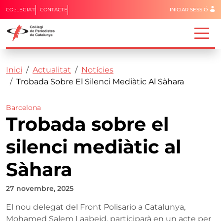
Menú del 
COL·LEGIA'T
CONTACTE
INICIAR SESSIÓ
Capçalera
Fil d'ariadna
Vés al contingut
Inici
Actualitat
Notícies
Trobada Sobre El Silenci Mediàtic Al Sàhara
Barcelona
Trobada sobre el
silenci mediàtic al
Sàhara
27 novembre, 2025
El nou delegat del Front Polisario a Catalunya,
Mohamed Salem Laabeid, participarà en un acte per