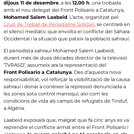
dijous 11 de desembre
, a les
12.00 h
, una trobada
amb el nou delegat del Front Polisario a Catalunya,
Mohamed Salem Laabeid
. L’acte, organitzat pel
Grup de Treball de Periodisme Solidari
, se centrarà en
el silenci mediàtic que envolta el conflicte del Sàhara
Occidental i la situació que pateix la població sahrauí.
El periodista sahrauí Mohamed Salem Laabeid,
durant més de dues dècades director de la televisió
‘TVRASD’, assumeix ara la representació del
Front
Polisario a Catalunya
. Des d’aquesta nova
responsabilitat, vol reforçar la visibilització de la causa
sahrauí i donar a conèixer la repressió denunciada a
les zones sota control marroquí, així com les
condicions de vida als camps de refugiats de Tinduf,
a Algèria.
Laabeid exposarà que, malgrat que fa cinc anys es va
reprendre el conflicte armat entre el Front Polisario i