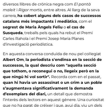
diversos llibres de crònica negra com
El pantà
maleït
i
Rigor mortis
, entre altres. Al llarg de la seva
carrera,
ha cobert alguns dels casos de successos
catalans més impactants i mediàtics
, com el
segrest de Maria Àngels Feliu
o
el cas de
Susqueda
, treballs pels quals ha rebut el Premi
Carles Rahola i el Premi Josep Maria Planes
d'investigació periodística.
En aquesta conversa conduïda de nou pel col·legiat
Albert Om
,
la periodista s'endinsa en la secció de
successos, la qual descriu com "aquella secció
que tothom, o reconegui o no, llegeix però en la
que ningú hi vol sortir".
Recorda com en el passat,
quan hi havia un assassinat o un crim a un poble
s’augmentava significativament la demanda
d’exemplars del diari,
un detall que demostra
l’interès dels lectors en aquest gènere. Una curiositat
que no ha parat de créixer i que, avui dia, viu un dels