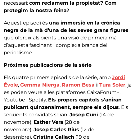
necessari:
com reclamem la propietat? Com
protegim la nostra feina?
Aquest episodi és
una immersió en la crònica
negra de la mà d’una de les seves grans figures
,
que ofereix als oients una visió de primera mà
d’aquesta fascinant i complexa branca del
periodisme.
Pròximes publicacions de la sèrie
Els quatre primers episodis de la sèrie, amb
Jordi
Évole
,
Gemma Nierga
,
Ramon Besa
i
Tura Soler
, ja
es poden veure a les plataformes CaixaForum+,
Youtube i Spotify.
Els propers capítols s’aniran
publicant quinzenalment, sempre els dijous
. Els
següents convidats seran:
Josep
Cuní
(14 de
novembre),
Esther
Vera
(28 de
novembre),
Josep
Carles
Rius
(12 de
desembre),
Cristina
Gallach
(19 de