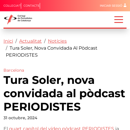
Menú del 
COL·LEGIA'T
CONTACTE
INICIAR SESSIÓ
Capçalera
Fil d'ariadna
Vés al contingut
Inici
Actualitat
Notícies
Tura Soler, Nova Convidada Al Pòdcast
PERIODISTES
Barcelona
Tura Soler, nova
convidada al pòdcast
PERIODISTES
31 octubre, 2024
El
quart capítol del vídeo pòdcast PERIODISTES
ja