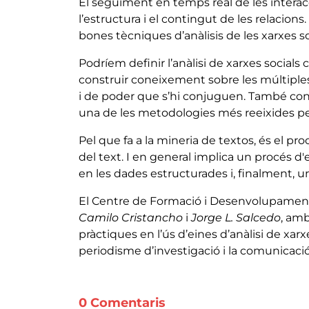
El seguiment en temps real de les interac
l’estructura i el contingut de les relacio
bones tècniques d’anàlisis de les xarxes so
Podríem definir l’anàlisi de xarxes socia
construir coneixement sobre les múltiples
i de poder que s’hi conjuguen. També con
una de les metodologies més reeixides per a 
Pel que fa a la mineria de textos, és el pro
del text. I en general implica un procés d'
en les dades estructurades i, finalment, un
El Centre de Formació i Desenvolupamen
Camilo Cristancho
i
Jorge L. Salcedo
, amb
pràctiques en l’ús d’eines d’anàlisi de xarxe
periodisme d’investigació i la comunicaci
0 Comentaris