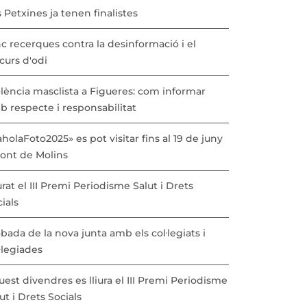
 Petxines ja tenen finalistes
c recerques contra la desinformació i el
curs d'odi
lència masclista a Figueres: com informar
b respecte i responsabilitat
holaFoto2025» es pot visitar fins al 19 de juny
Pont de Molins
urat el III Premi Periodisme Salut i Drets
ials
bada de la nova junta amb els col·legiats i
·legiades
est divendres es lliura el III Premi Periodisme
ut i Drets Socials