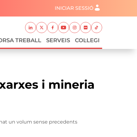
Menú del compte d'usuari
INICIAR SESSIÓ
Xarxes socials
Linkedin
Twitter
Facebook
Youtube
Instagram
Flickr
TikTok
ORSA TREBALL
SERVEIS
COL·LEGI
 xarxes i mineria
cionat un volum sense precedents