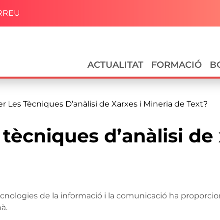
RREU
Navegació principal
ACTUALITAT
FORMACIÓ
B
r Les Tècniques D’anàlisi de Xarxes i Mineria de Text?
 tècniques d’anàlisi de
 tecnologies de la informació i la comunicació ha propor
à.