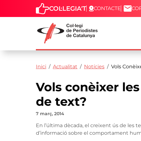
COL·LEGIA'T
CONTACTE
CO
Capçalera
Fil d'ariadna
Vés al contingut
Inici
Actualitat
Notícies
Vols Conèixe
Vols conèixer les
de text?
7 març, 2014
En l’última dècada, el creixent ús de les
d’informació sobre el comportament hum