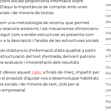
cions socials proporciona informació sobre
Les
ns. D’aquí la importància de comptar amb unes
cials i de mineria de textos.
Cin
dis
ls com una metodologia de recerca, que permet
 relacions existents i els mecanismes d'intercanvi
Vio
egut com a anàlisi estructural, es presenta com
am
la descripció i l’anàlisi de les estructures socials.
«Ra
cés d'obtenció d'informació d'alta qualitat a partir
a 
estructuració del text d'entrada, derivant patrons
a avaluació i interpretació dels resultats.
Lli
t ofereix aquest
taller
a finals de març, impartit per
Soc
 el propòsit d’ajudar-vos a desenvolupar habilitats
s socials i de mineria de text, útils per al
Tro
ó empresarial.
col
Aqu
Sal