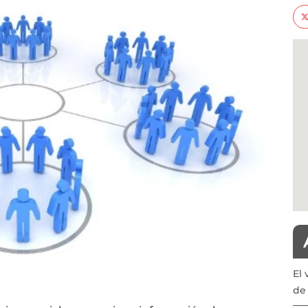
El 
de 