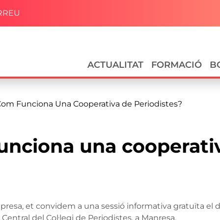
RREU
Navegació principal
ACTUALITAT
FORMACIÓ
B
Com Funciona Una Cooperativa de Periodistes?
unciona una cooperati
presa, et convidem a una sessió informativa gratuïta el 
Central del Col·legi de Periodistes, a Manresa.