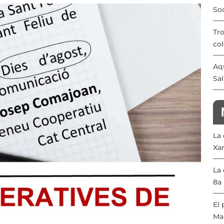
Soc
Tro
col
Aqu
Sal
La
Xa
La 
8a 
El 
Ma