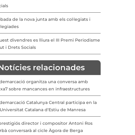
ials
bada de la nova junta amb els col·legiats i
·legiades
est divendres es lliura el III Premi Periodisme
ut i Drets Socials
Notícies relacionades
 demarcació organitza una conversa amb
rxa7 sobre mancances en infraestructures
demarcació Catalunya Central participa en la
Universitat Catalana d'Estiu de Manresa
prestigiós director i compositor Antoni Ros
rbà conversarà al cicle Àgora de Berga