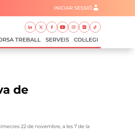
Menú del compte d'usuari
INICIAR SESSIÓ
Xarxes socials
Linkedin
Twitter
Facebook
Youtube
Instagram
Flickr
TikTok
ORSA TREBALL
SERVEIS
COL·LEGI
va de
dimecres 22 de novembre, a les 7 de la