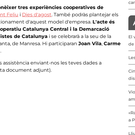
car
onèixer tres experiències cooperatives de
nt Feliu
i
Dies d'agost
. També podràs plantejar els
ncionament d'aquest model d'empresa.
L'acte és
operatiu Catalunya Central i la Demarcació
distes de Catalunya
i se celebrarà a la seu de la
El 
lanta, de Manresa. Hi participaran
Joan Vila
,
Carme
de 
n
.
Les
s assistència enviant-nos les teves dades a
lta document adjunt).
Cin
dis
Vio
am
«Ra
a 
Lli