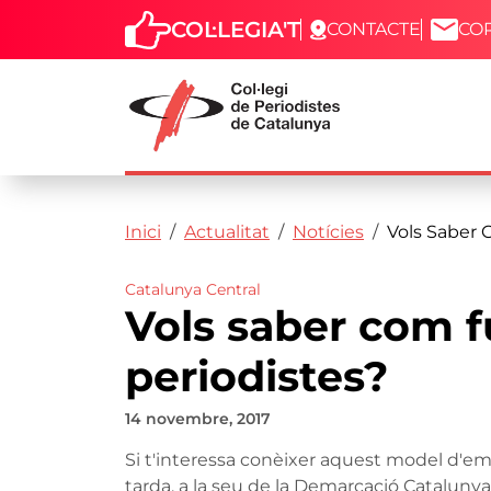
COL·LEGIA'T
CONTACTE
CO
Capçalera
Fil d'ariadna
Vés al contingut
Inici
Actualitat
Notícies
Vols Saber 
Catalunya Central
Vols saber com f
periodistes?
14 novembre, 2017
Si t'interessa conèixer aquest model d'em
tarda, a la seu de la Demarcació Catalunya 