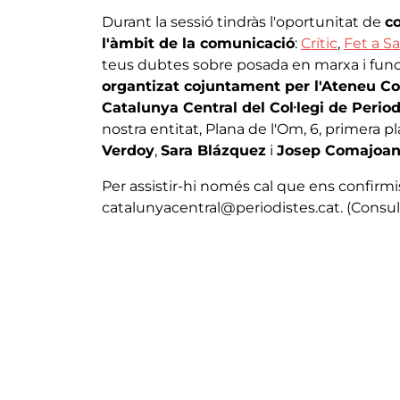
Durant la sessió tindràs l'oportunitat de
c
l'àmbit de la comunicació
:
Crític
,
Fet a Sa
teus dubtes sobre posada en marxa i fu
organtizat cojuntament per l'Ateneu Co
Catalunya Central del Col·legi de Perio
nostra entitat, Plana de l'Om, 6, primera p
Verdoy
,
Sara Blázquez
i
Josep Comajoa
Per assistir-hi només cal que ens confirmi
catalunyacentral@periodistes.cat. (Consu