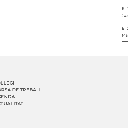
El
Joa
El 
Ma
avegació secundaria
L·LEGI
RSA DE TREBALL
GENDA
TUALITAT