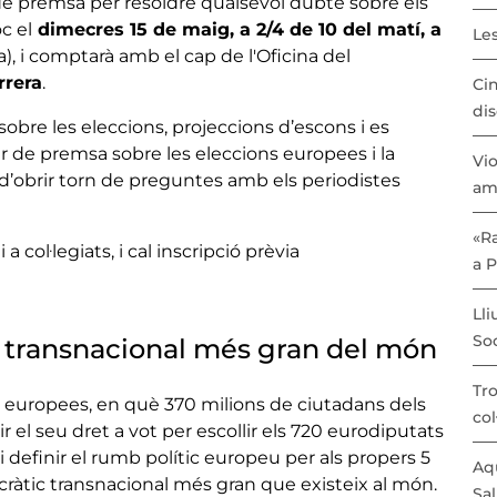
e premsa per resoldre qualsevol dubte sobre els
c el
dimecres 15 de maig, a 2/4 de 10 del matí, a
Les
a), i comptarà amb el cap de l'Oficina del
rrera
.
Cin
dis
sobre les eleccions, projeccions d’escons i es
sier de premsa sobre les eleccions europees i la
Vio
 d’obrir torn de preguntes amb els periodistes
am
«Ra
a col·legiats, i cal inscripció prèvia
a 
Lli
Soc
ció transnacional més gran del món
Tro
ons europees, en què 370 milions de ciutadans dels
col
el seu dret a vot per escollir els 720 eurodiputats
 definir el rumb polític europeu per als propers 5
Aqu
cràtic transnacional més gran que existeix al món.
Sal