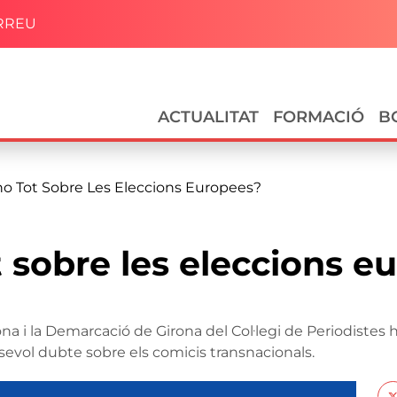
RREU
Navegació principal
ACTUALITAT
FORMACIÓ
B
ho Tot Sobre Les Eleccions Europees?
t sobre les eleccions e
na i la Demarcació de Girona del Col·legi de Periodiste
sevol dubte sobre els comicis transnacionals.