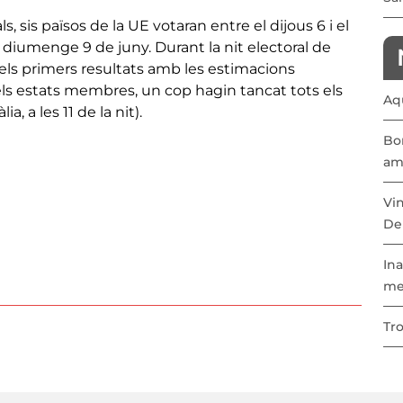
 sis països de la UE votaran entre el dijous 6 i el
l diumenge 9 de juny. Durant la nit electoral de
n els primers resultats amb les estimacions
 els estats membres, un cop hagin tancat tots els
Aqu
ia, a les 11 de la nit).
Bon
am
Vi
De
Ina
me
Tr