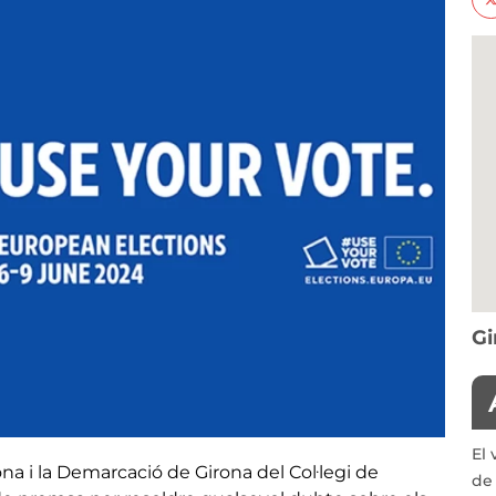
Gi
El 
na i la Demarcació de Girona del Col·legi de
de 