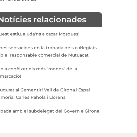
Notícies relacionades
est estiu, ajuda'ns a caçar Mosques!
es sensacions en la trobada dels col·legiats
b el responsable comercial de Mutuacat
ne a conèixer els més "monos" de la
marcació!
ugurat al Cementiri Vell de Girona l'Espai
morial Carles Rahola i Llorens
obada amb el subdelegat del Govern a Girona