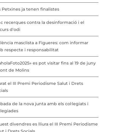
 Petxines ja tenen finalistes
c recerques contra la desinformació i el
curs d'odi
lència masclista a Figueres: com informar
b respecte i responsabilitat
holaFoto2025» es pot visitar fins al 19 de juny
Pont de Molins
urat el III Premi Periodisme Salut i Drets
ials
bada de la nova junta amb els col·legiats i
·legiades
est divendres es lliura el III Premi Periodisme
ut i Drets Socials