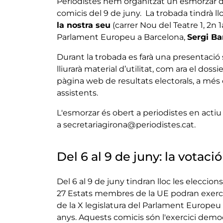
Periodistes hem organitzat un esmorzar d
comicis del 9 de juny. La trobada tindrà llo
la nostra seu
(carrer Nou del Teatre 1, 2n 1
Parlament Europeu a Barcelona,
Sergi Ba
Durant la trobada es farà una presentació 
lliurarà material d’utilitat, com ara el dos
pàgina web de resultats electorals, a més
assistents.
L'esmorzar és obert a periodistes en actiu i 
a secretariagirona@periodistes.cat.
Del 6 al 9 de juny: la vota
Del 6 al 9 de juny tindran lloc les elecci
27 Estats membres de la UE podran exercir 
de la X legislatura del Parlament Europeu i
anys. Aquests comicis són l'exercici demo