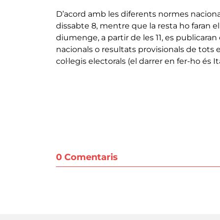
D’acord amb les diferents normes nacionals,
dissabte 8, mentre que la resta ho faran e
diumenge, a partir de les 11, es publicara
nacionals o resultats provisionals de tots
col·legis electorals (el darrer en fer-ho és Itàl
0 Comentaris