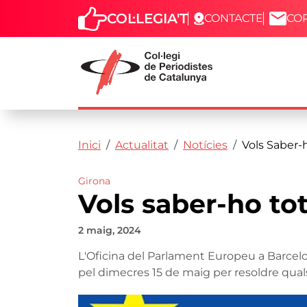
COL·LEGIA'T
CONTACTE
CO
Capçalera
Fil d'ariadna
Vés al contingut
Inici
Actualitat
Notícies
Vols Saber-
Girona
Vols saber-ho to
2 maig, 2024
L'Oficina del Parlament Europeu a Barcelo
pel dimecres 15 de maig per resoldre qual