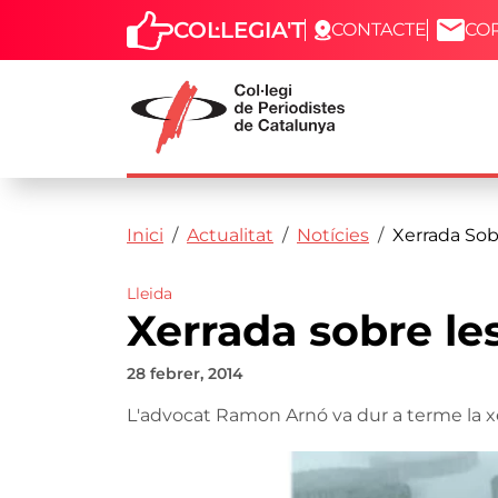
COL·LEGIA'T
CONTACTE
CO
Capçalera
Fil d'ariadna
Vés al contingut
Inici
Actualitat
Notícies
Xerrada Sobr
Lleida
Xerrada sobre les
28 febrer, 2014
L'advocat Ramon Arnó va dur a terme la xer