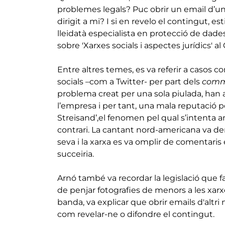
problemes legals? Puc obrir un email d’
dirigit a mi? I si en revelo el contingut, e
lleidatà especialista en protecció de dade
sobre 'Xarxes socials i aspectes jurídics' al
Entre altres temes, es va referir a casos 
socials –com a Twitter- per part dels
comm
problema creat per una sola piulada, han
l’empresa i per tant, una mala reputació p
Streisand’,el fenomen pel qual s’intenta a
contrari. La cantant nord-americana va de
seva i la xarxa es va omplir de comentaris 
succeiria.
Arnó també va recordar la legislació que fa 
de penjar fotografies de menors a les xarx
banda, va explicar que obrir emails d'altri 
com revelar-ne o difondre el contingut.