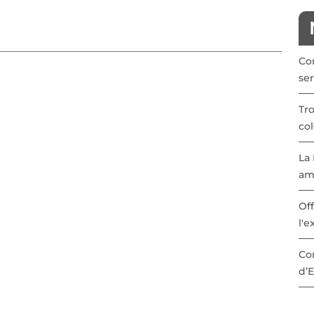
Co
ser
Tr
col
La 
am
Off
l'e
Con
d’