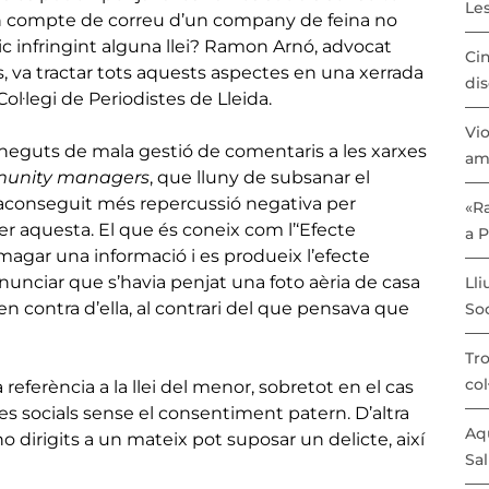
Les
un compte de correu d’un company de feina no
stic infringint alguna llei? Ramon Arnó, advocat
Cin
s, va tractar tots aquests aspectes en una xerrada
dis
 Col·legi de Periodistes de Lleida.
Vio
coneguts de mala gestió de comentaris a les xarxes
am
unity managers
, que lluny de subsanar el
 aconseguit més repercussió negativa per
«Ra
er aquesta. El que és coneix com l’‘Efecte
a 
magar una informació i es produeix l’efecte
nunciar que s’havia penjat una foto aèria de casa
Lli
en contra d’ella, al contrari del que pensava que
Soc
Tro
col
referència a la llei del menor, sobretot en el cas
es socials sense el consentiment patern. D’altra
Aqu
no dirigits a un mateix pot suposar un delicte, així
Sal