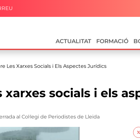
RREU
Navegació principal
ACTUALITAT
FORMACIÓ
B
e Les Xarxes Socials i Els Aspectes Jurídics
 xarxes socials i els as
rada al Col·legi de Periodistes de Lleida